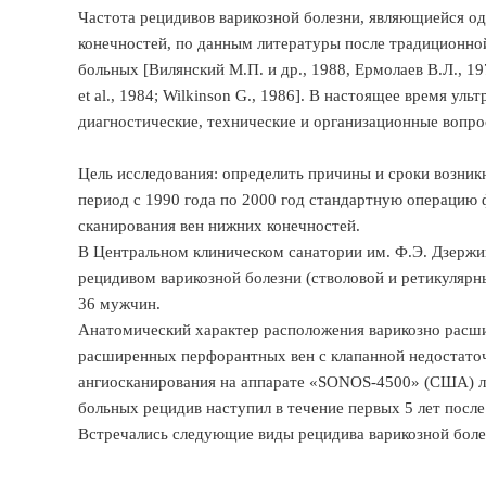
Частота рецидивов варикозной болезни, являющиейся о
конечностей, по данным литературы после традиционно
больных [Вилянский М.П. и др., 1988, Ермолаев В.Л., 19
et al., 1984; Wilkinson G., 1986]. В настоящее время у
диагностические, технические и организационные вопро
Цель исследования: определить причины и сроки возник
период с 1990 года по 2000 год стандартную операцию 
сканирования вен нижних конечностей.
В Центральном клиническом санатории им. Ф.Э. Дзержин
рецидивом варикозной болезни (стволовой и ретикулярн
36 мужчин.
Анатомический характер расположения варикозно расши
расширенных перфорантных вен с клапанной недостато
ангиосканирования на аппарате «SONOS-4500» (США) ли
больных рецидив наступил в течение первых 5 лет посл
Встречались следующие виды рецидива варикозной боле