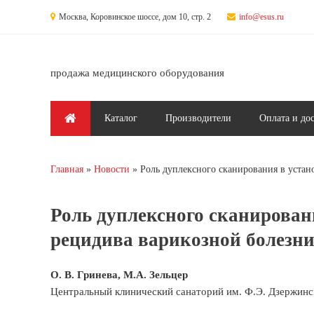
Перейти к основному содержанию
Москва, Коровинское шоссе, дом 10, стр. 2
info@esus.ru
продажа медицинского оборудования
Главное меню
Каталог
Производители
Оплата и до
Главная
Новости
Роль дуплексного сканирования в уста
Вы здесь
Роль дуплексного сканирован
рецидива варикозной болезн
О. В. Гринева, М.А. Зельцер
Центральный клинический санаторий им. Ф.Э. Дзержинско