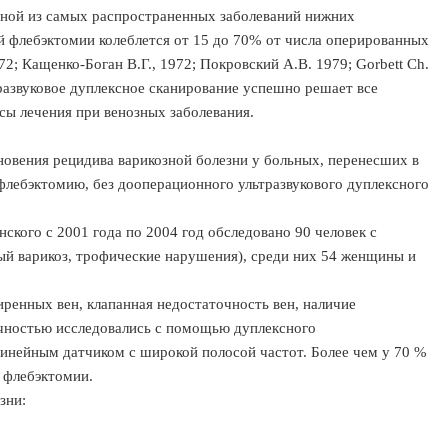
дной из самых распространенных заболеваний нижних
й флебэктомии колеблется от 15 до 70% от числа оперированных
72; Кащенко-Боган В.Г., 1972; Покровский А.В. 1979; Gorbett Ch.
льтразвуковое дуплексное сканирование успешно решает все
сы лечения при венозных заболевания.
новения рецидива варикозной болезни у больных, перенесших в
флебэктомию, без дооперационного ультразвукового дуплексного
ского с 2001 года по 2004 год обследовано 90 человек с
ый варикоз, трофические нарушения), среди них 54 женщины и
ренных вен, клапанная недостаточность вен, наличие
чностью исследовались с помощью дуплексного
нейным датчиком с широкой полосой частот. Более чем у 70 %
е флебэктомии.
зни: