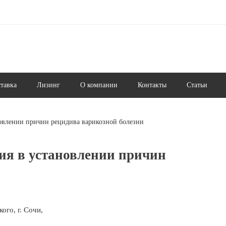
ставка
Лизинг
О компании
Контакты
Статьи
новлении причин рецидива варикозной болезни
ия в установлении причин
и
го, г. Сочи,