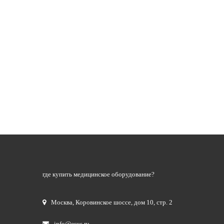
где купить медицинское оборудование?
Москва
,
Коровинское шоссе, дом 10, стр. 2
info@esus.ru