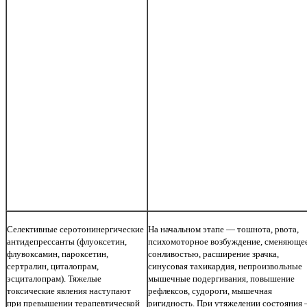
Селективные серотонинергические
На начальном этапе — тошнота, рвота,
антидепрессанты (флуоксетин,
психомоторное возбуждение, сменяюще
флувоксамин, пароксетин,
сонливостью, расширение зрачка,
сертралин, циталопрам,
синусовая тахикардия, непроизвольные
эсциталопрам). Тяжелые
мышечные подергивания, повышение
токсические явления наступают
рефлексов, судороги, мышечная
при превышении терапевтической
ригидность. При утяжелении состояния