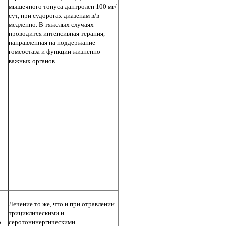
мышечного тонуса дантролен 100 мг/
сут, при судорогах диазепам в/в
медленно. В тяжелых случаях
проводится интенсивная терапия,
направленная на поддержание
гомеостаза и функции жизненно
важных органов
Лечение то же, что и при отравлении
трициклическими и
о
серотонинергическими