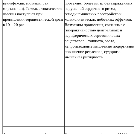
венлафаксин, милнаципран,
протекают более мягко без выраженных
миртазапин). Тяжелые токсические
нарушений сердечного ритма,
явления наступают при
гемодинамических расстройств и
превышении терапевтической дозы
холинолитических побочных эффектов.
в 10—20 раз
Возможны проявления, связанные с
гиперактивностью центральных и
периферических серотониновых
рецепторов – тошнота, рвота,
непроизвольные мышечные подергивани
повышение рефлексов, судороги,
мышечная ригидность