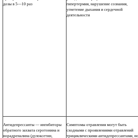
дозы в 5—10 раз
гипертермия, нарушение сознания,
угнетение дыхания и сердечной
деятельности
Антидепрессанты — ингибиторы
Симптомы отравления могут быть
обратного захвата серотонина и
сходными с проявлениями отравлений
норадреналина (дулоксетин,
трициклическими антидепрессантами, н