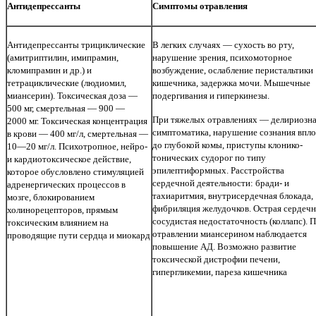
Антидепрессанты
Симптомы отравления
Антидепрессанты трициклические
В легких случаях — сухость во рту,
(амитриптилин, имипрамин,
нарушение зрения, психомоторное
кломипрамин и др.) и
возбуждение, ослабление перистальтики
тетрациклические (людиомил,
кишечника, задержка мочи. Мышечные
миансерин). Токсическая доза —
подергивания и гиперкинезы.
500 мг, смертельная — 900 —
При тяжелых отравлениях — делириозн
2000 мг. Токсическая концентрация
симптоматика, нарушение сознания впло
в крови — 400 мг/л, смертельная —
до глубокой комы, приступы клонико-
10—20 мг/л. Психотропное, нейро-
тонических судорог по типу
и кардиотоксическое действие,
эпилептиформных. Расстройства
которое обусловлено стимуляцией
сердечной деятельности: бради- и
адренергических процессов в
тахиаритмия, внутрисердечная блокада,
мозге, блокированием
фибриляция желудочков. Острая сердечн
холинорецепторов, прямым
сосудистая недостаточность (коллапс). 
токсическим влиянием на
отравлении миансерином наблюдается
проводящие пути сердца и миокард
повышение АД. Возможно развитие
токсической дистрофии печени,
гипергликемии, пареза кишечника