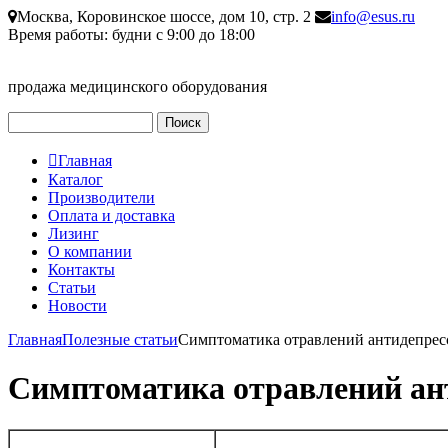
Перейти к основному содержанию
Москва, Коровинское шоссе, дом 10, стр. 2
info@esus.ru
Время работы: будни с 9:00 до 18:00
продажа медицинского оборудования
Поиск
Форма поиска
Главная
Главное меню
Каталог
Производители
Оплата и доставка
Лизинг
О компании
Контакты
Статьи
Новости
Главная
Полезные статьи
Симптоматика отравлений антидепрес
Вы здесь
Симптоматика отравлений ан