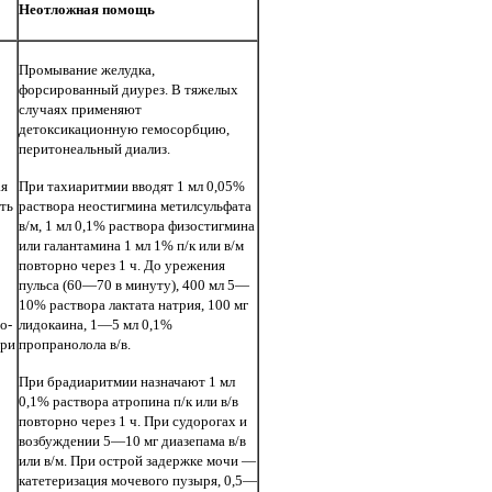
Неотложная помощь
Промывание желудка,
форсированный диурез. В тяжелых
случаях применяют
детоксикационную гемосорбцию,
перитонеальный диализ.
ая
При тахиаритмии вводят 1 мл 0,05%
ть
раствора неостигмина метилсульфата
в/м, 1 мл 0,1% раствора физостигмина
или галантамина 1 мл 1% п/к или в/м
повторно через 1 ч. До урежения
пульса (60—70 в минуту), 400 мл 5—
10% раствора лактата натрия, 100 мг
о-
лидокаина, 1—5 мл 0,1%
При
пропранолола в/в.
При брадиаритмии назначают 1 мл
0,1% раствора атропина п/к или в/в
повторно через 1 ч. При судорогах и
возбуждении 5—10 мг диазепама в/в
или в/м. При острой задержке мочи —
катетеризация мочевого пузыря, 0,5—