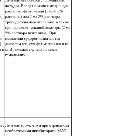
а
Лечение начинается с промывания
а
желудка. Вводят плазмозамещающие
растворы, фентоламин (1 мл 0,5%
я,
раствора) или 2 мл 2% раствора
троподифена парентерально, а также
ы
пропранолол, ганглиоблокаторы (2 мл
5% раствора пентамина). При
и,
появлении судорог назначаются
Д
диазепам в/м, сульфат магния в/в и в/
а и
м. В тяжелых случаях показан
гемодиализ
и с
Лечение то же, что и при отравлении
необратимыми ингибиторами МАО