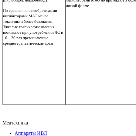
(пирлиндол, моклобемид).
ингибиторами МАО но протекают в боле
мягкой форме
По сравнению с необратимыми
ингибиторами МАО менее
токсичны и более безопасны.
Тяжелые токсические явления
возникают при употреблении ЛС в
10—20 раз превышающие
среднетерапевтические дозы
Медтехника
Аппараты ИВЛ