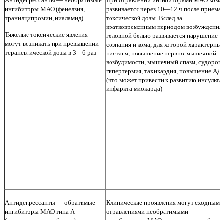
Антидепрессанты — необратимые
При отравлении ингибиторами МАО ком
ингибиторы МАО (фенелзин,
развивается через 10—12 ч после прием
транилципромин, ниаламид).
токсической дозы. Вслед за
кратковременным периодом возбуждени
Тяжелые токсические явления
головной болью развивается нарушение
могут возникать при превышении
сознания и кома, для которой характерн
терапевтической дозы в 3—6 раз
нистагм, повышение нервно-мышечной
возбудимости, мышечный спазм, судорог
гипертермия, тахикардия, повышение А
(что может привести к развитию инсульт
инфаркта миокарда)
Антидепрессанты — обратимые
Клинические проявления могут сходным
ингибиторы МАО типа А
отравлениями необратимыми