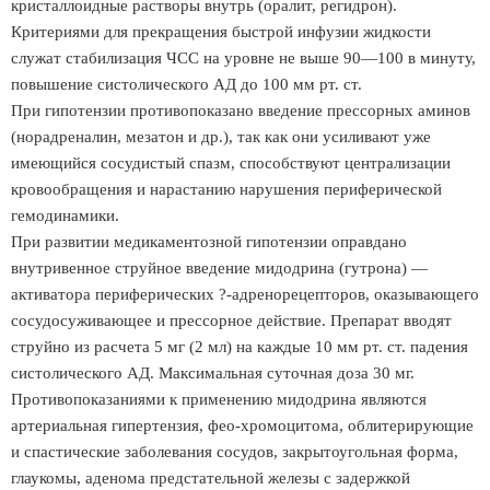
кристаллоидные растворы внутрь (оралит, регидрон).
Критериями для прекращения быстрой инфузии жидкости
служат стабилизация ЧСС на уровне не выше 90—100 в минуту,
повышение систолического АД до 100 мм рт. ст.
При гипотензии противопоказано введение прессорных аминов
(норадреналин, мезатон и др.), так как они усиливают уже
имеющийся сосудистый спазм, способствуют централизации
кровообращения и нарастанию нарушения периферической
гемодинамики.
При развитии медикаментозной гипотензии оправдано
внутривенное струйное введение мидодрина (гутрона) —
активатора периферических ?-адренорецепторов, оказывающего
сосудосуживающее и прессорное действие. Препарат вводят
струйно из расчета 5 мг (2 мл) на каждые 10 мм рт. ст. падения
систолического АД. Максимальная суточная доза 30 мг.
Противопоказаниями к применению мидодрина являются
артериальная гипертензия, фео-хромоцитома, облитерирующие
и спастические заболевания сосудов, закрытоугольная форма,
глаукомы, аденома предстательной железы с задержкой