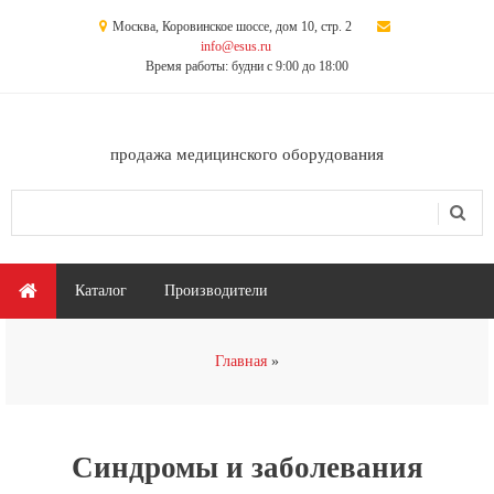
Перейти к основному содержанию
Москва, Коровинское шоссе, дом 10, стр. 2
info@esus.ru
Время работы: будни с 9:00 до 18:00
продажа медицинского оборудования
Поиск
Форма поиска
Главное меню
Каталог
Производители
Вы здесь
Главная
Синдромы и заболевания