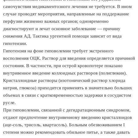
самочувствия медикаментозного лечения не требуется. В ином
случае проводят мероприятия, направленные на поддержание
перфузии жизненно важных органов; одновременно
диагностируют и лечат основное заболевание — причину
снижения АД. Тактика ургентной помощи зависит от вида
гипотензии.
Гипотензия на фоне гиповолемии требует экстренного
восполнения ОЦК. Раствор для введения определяется причиной
состояния. В частности, при острой кровопотере показано
внутривенное введение коллоидных растворов (полиглюкин).
Кристаллоидные растворы (изотонический раствор хлорида
натрия, глюкоза) приходится применять в значительно больших
объемах в связи с кратковременностью задержки в сосудистом
русле.
При гиповолемии, связанной с дегидратационным синдромом,
отдают предпочтение внутривенному введению кристаллоидов
(аце-соль, трисоль, квартасоль). Больным обезвоживанием I
степени можно рекомендовать обильное питье, а также давать