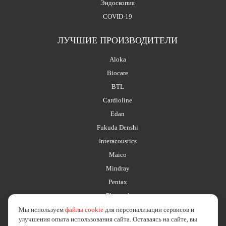
Эндоскопия
COVID-19
ЛУЧШИЕ ПРОИЗВОДИТЕЛИ
Aloka
Biocare
BTL
Cardioline
Edan
Fukuda Denshi
Interacoustics
Maico
Mindray
Pentax
Planmed
Мы используем
файлы cookie
для персонализации сервисов и
улучшения опыта использования сайта. Оставаясь на сайте, вы