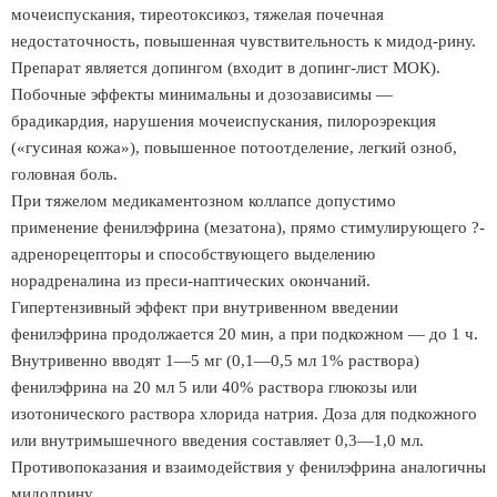
мочеиспускания, тиреотоксикоз, тяжелая почечная
недостаточность, повышенная чувствительность к мидод-рину.
Препарат является допингом (входит в допинг-лист МОК).
Побочные эффекты минимальны и дозозависимы —
брадикардия, нарушения мочеиспускания, пилороэрекция
(«гусиная кожа»), повышенное потоотделение, легкий озноб,
головная боль.
При тяжелом медикаментозном коллапсе допустимо
применение фенилэфрина (мезатона), прямо стимулирующего ?-
адренорецепторы и способствующего выделению
норадреналина из преси-наптических окончаний.
Гипертензивный эффект при внутривенном введении
фенилэфрина продолжается 20 мин, а при подкожном — до 1 ч.
Внутривенно вводят 1—5 мг (0,1—0,5 мл 1% раствора)
фенилэфрина на 20 мл 5 или 40% раствора глюкозы или
изотонического раствора хлорида натрия. Доза для подкожного
или внутримышечного введения составляет 0,3—1,0 мл.
Противопоказания и взаимодействия у фенилэфрина аналогичны
мидодрину.