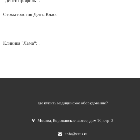
"ДентоПрофиль" .
Стоматология ДентаКласс -
Клиника "Лама": .
где купить медицинское оборудование?
Москва
,
Коровинское шоссе, дом 10, стр. 2
info@esus.ru