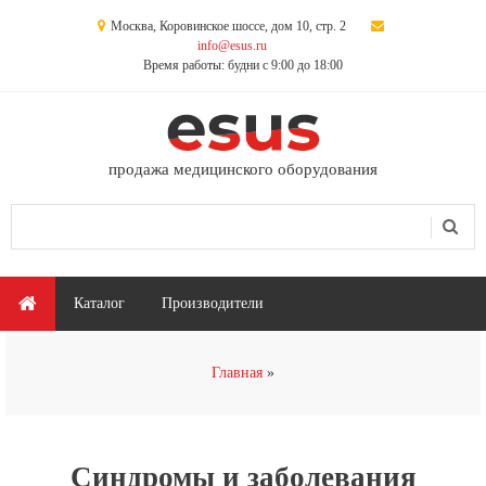
Перейти к основному содержанию
Москва, Коровинское шоссе, дом 10, стр. 2
info@esus.ru
Время работы: будни с 9:00 до 18:00
продажа медицинского оборудования
Поиск
Форма поиска
Главное меню
Каталог
Производители
Вы здесь
Главная
Синдромы и заболевания