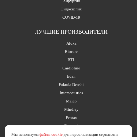
Хирургия
Эндоскопия
COVID-19
ЛУЧШИЕ ПРОИЗВОДИТЕЛИ
Aloka
Biocare
BTL
Cardioline
Edan
Fukuda Denshi
Interacoustics
Maico
Mindray
Pentax
Planmed
Мы используем
файлы cookie
для персонализации сервисов и