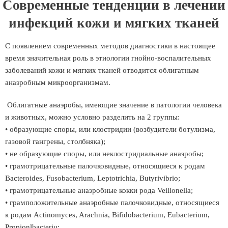
Современные тенденции в лечении
инфекций кожи и мягких тканей
С появлением современных методов диагностики в настоящее
время значительная роль в этиологии гнойно-воспалительных
заболеваний кожи и мягких тканей отводится облигатным
анаэробным микроорганизмам.
Облигатные анаэробы, имеющие значение в патологии человека
и животных, можно условно разделить на 2 группы:
• образующие споры, или клостридии (возбудители ботулизма,
газовой гангрены, столбняка);
• не образующие споры, или неклостридиальные анаэробы;
• грамотрицательные палочковидные, относящиеся к родам
Bacteroides, Fusobacterium, Leptotrichia, Butyrivibrio;
• грамотрицательные анаэробные кокки рода Veillonella;
• грамположительные анаэробные палочковидные, относящиеся
к родам Actinomyces, Arachnia, Bifidobacterium, Eubacterium,
Propionlbacteriu;