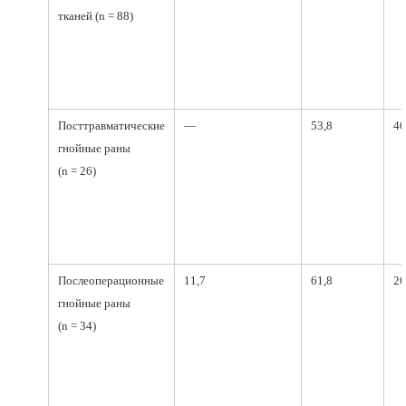
тканей (n = 88)
Посттравматические
—
53,8
46
гнойные раны
(n = 26)
Послеоперационные
11,7
61,8
26
гнойные раны
(n = 34)