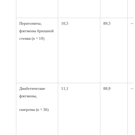
Перитониты,
10,5
89,5
—
флегмоны брюшной
стенки (n = 19)
Диабетические
11,1
88,9
—
флегмоны,
гангрены (n = 36)