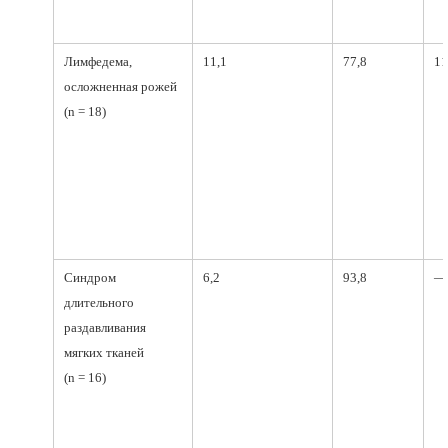
Лимфедема,
11,1
77,8
11
осложненная рожей
(n = 18)
Синдром
6,2
93,8
—
длительного
раздавливания
мягких тканей
(n = 16)