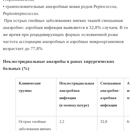
• грамположительные анаэробные кокки родов Peptococcus,
Peptostreptococcus.
При острых гнойных заболеваниях мягких тканей смешанная
анаэробно- аэробная инфекция выявляется в 32,8% случаев. В то
же время при рецидивирующих формах осложненной рожи
частота ассоциации анаэробных и аэробных микроорганизмов
возрастает до 77,8%
Неклостридиальные анаэробы в ранах хирургических
больных (%)
Клинические
Неклостридиальная
Смешанная
А
группы
анаэробная
анаэробно-
ин
инфекция
аэробная
мо
(в монокультуре)
инфекция
Острые гнойные
2,2
32,8
64
заболевания мягких