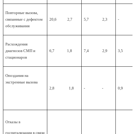
Повторные вызова,
связанные с дефектом
20,6
2,7
5,7
2,3
-
обслуживания
Расхождения
диагнозов СМП и
6,7
1,8
7,4
2,9
3,5
стационаров
Опоздания на
экстренные вызова
2,8
1,8
-
-
0,9
Отказы в
госпитализации в связи