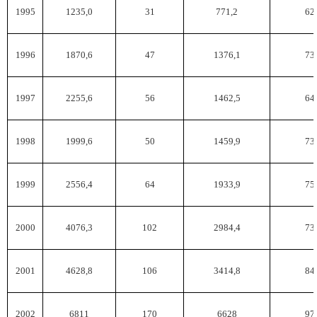
1995
1235,0
31
771,2
62
1996
1870,6
47
1376,1
73
1997
2255,6
56
1462,5
64
1998
1999,6
50
1459,9
73
1999
2556,4
64
1933,9
75
2000
4076,3
102
2984,4
73
2001
4628,8
106
3414,8
84
2002
6811
170
6628
97