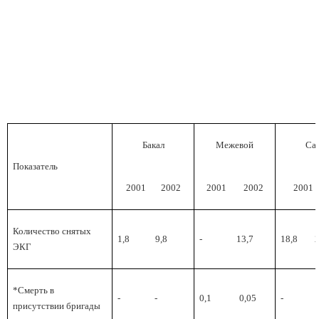
Бакал
Межевой
Са
Показатель
2001
2002
2001
2002
2001
Количество снятых
1,8
9,8
-
13,7
18,8
ЭКГ
*Смерть в
-
-
0,1
0,05
-
-
присутствии бригады