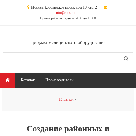
Перейти к основному содержанию
Москва, Коровинское шоссе, дом 10, стр. 2
info@esus.ru
Время работы: будни с 9:00 до 18:00
продажа медицинского оборудования
Поиск
Форма поиска
Главное меню
Каталог
Производители
Вы здесь
Главная
Создание районных и