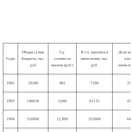
Общая сумма
Ср.
В т.ч. зарплата и
Доля за
Годы
бюджета, тыс.
стоимость
начисления, тыс.
плат
руб
вызова (руб.)
руб.
начисле
1992
19289
482
7188
37
1993
146636
3,666
61135
41
1994
516000
12,900
333600
64