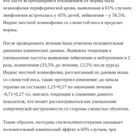
что часто встречающимся отклонением от нормы была
эозинофилия периферической крови, выявленная в 61% случаев;
лимфопения встречалась у 45% детей, лейкопения – у 56,5%.
Индекс местной эозинофилии со слизистой носа в пределах
нормы.
После проведенного лечения была отмечена положительная
динамика клинических данных. Выявлена тенденция к
уменьшению частоты выявления лейкопении и нейтропении в 2
раза, эозинопении (33,5% до лечения, 12,5% после курса).
Индекс местной эозинофилии, рассчитанный по данным мазка
со слизистой носа, также претерпел изменение: до начала
терапии он составлял 1,23+0,57 по окончании лечения
-0,71+0,27 т.е. имелась тенденция к снижению данного
показателя, что может рассматриваться как уменьшение
аллергической настроенности со стороны слизистых оболочек.
Таким образом, методика спелеоклиматотерапии оказывает
положительный клинический эффект в 60% случаев, при