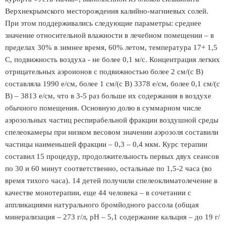
Верхнекрымского месторождения калийно-магниевых солей.
При этом поддерживались следующие параметры: среднее
значение относительной влажности в лечебном помещении – в
пределах 30% в зимнее время, 60% летом, температура 17+ 1,5
С, подвижность воздуха - не более 0,1 м/с. Концентрация легких
отрицательных аэроионов с подвижностью более 2 см/(с В)
составляла 1990 е/см, более 1 см/(с В) 3378 е/см, более 0,1 см/(с
В) – 3813 е/см, что в 3-5 раз больше их содержания в воздухе
обычного помещения. Основную долю в суммарном числе
аэрозольных частиц респирабельной фракции воздушной среды
спелеокамеры при низком весовом значении аэрозоля составили
частицы наименьшей фракции – 0,3 – 0,4 мкм. Курс терапии
составил 15 процедур, продолжительность первых двух сеансов
по 30 и 60 минут соответственно, остальные по 1,5-2 часа (во
время тихого часа). 14 детей получили спелеоклиматолечение в
качестве монотерапии, еще 44 человека – в сочетании с
аппликациями натурального бромйодного рассола (общая
минерализация – 273 г/л, рН – 5,1 содержание кальция – до 19 г/