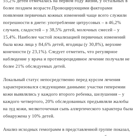
55,2% детей отмечалась на первом году жизни, у остальных в
более позднем возрасте.Провоцирующими факторами
появления первичных кожных изменений чаще всего служили
погрешности в диете: употребление цитрусовых – в 46,2%
случаев, сладостей – у 38,5% детей, молочных смесей – у
15,4%. Наиболее частой локализацией первичных изменений
была кожа лица у 84,6% детей, ягодицы (у 30,8%), верхние
конечности (у 23,1%). Следует отметить, что регулярное
наблюдение у врача и противорецидивное лечение получали не
более 21% обследуемых детей.
Локальный статус непосредственно перед курсом лечения
характеризовался следующими данными: участки гиперемии
кожи выявлялись у каждого второго ребенка, шелушения – у
каждого четвертого, 20% обследованных предъявляли жалобы
на зуд кожи, мелкоточечная сыпь аллергического характера была
обнаружена у 10% детей.
Анализ исходных гемограмм в представленной группе показал,