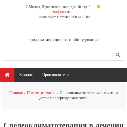
Перейти к основному содержанию
Москва, Коровинское шоссе, дом 10, стр. 2
info@esus.ru
Время работы: будни с 9:00 до 18:00
продажа медицинского оборудования
Поиск
Форма поиска
Главное меню
Каталог
Производители
Вы здесь
Главная
Полезные статьи
Спелеоклиматотерапия в лечении
детей с аллергодерматозами
Спелеоклиматотерапия в лечении