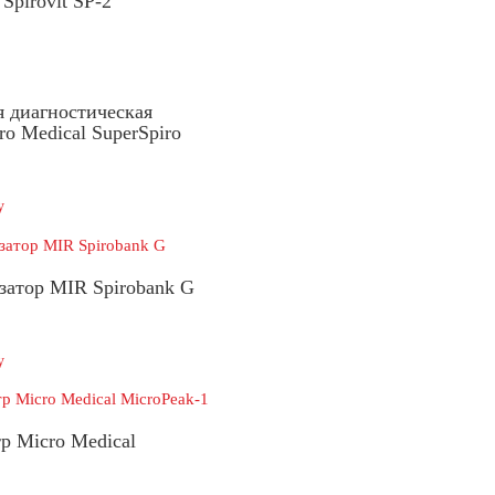
Spirovit SP-2
 диагностическая
ro Medical SuperSpiro
у
затор MIR Spirobank G
у
р Micro Medical