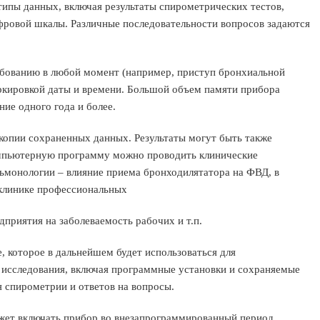
ипы данных, включая результаты спирометрических тестов,
ифровой шкалы. Различные последовательности вопросов задаются
ебованию в любой момент (например, приступ бронхиальной
аркировкой даты и времени. Большой объем памяти прибора
ние одного года и более.
копии сохраненных данных. Результаты могут быть также
омпьютерную программу можно проводить клинические
льмонологии – влияние приема бронходилятатора на ФВД, в
 клинике профессиональных
приятия на заболеваемость рабочих и т.п.
, которое в дальнейшем будет использоваться для
о исследования, включая программные установки и сохраняемые
я спирометрии и ответов на вопросы.
ожет включать прибор во внезапрограммированный период