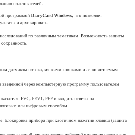
ланию пользователей.
ой программой
DiaryCard Windows
, что позволяет
ультаты и архивировать.
 исследований по различным тематикам. Возможность защиты
 сохранность.
ым датчиком потока, мягкими кнопками и легко читаемым
е введенной через компьютерную программу пользователем
казателя: FVC, FEV1, PEF и вводить ответы на
алоговым или цифровым способом.
мме, блокировка прибора при хаотичном нажатии клавиш (защита
я всех заданий или отсутствия действий в течение нескольких