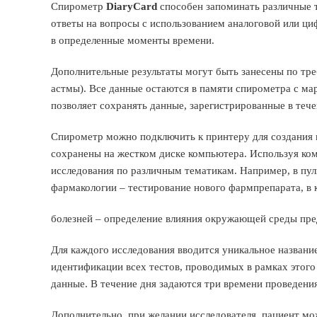
Спирометр
DiaryCard
способен запоминать различные т
ответы на вопросы с использованием аналоговой или ц
в определенные моменты времени.
Дополнительные результаты могут быть занесены по тр
астмы). Все данные остаются в памяти спирометра с м
позволяет сохранять данные, зарегистрированные в тече
Спирометр можно подключить к принтеру для создания 
сохранены на жестком диске компьютера. Используя к
исследования по различным тематикам. Например, в пу
фармакологии – тестирование нового фармпрепарата, в
болезней – определение влияния окружающей среды пред
Для каждого исследования вводится уникальное название
идентификации всех тестов, проводимых в рамках этог
данные. В течение дня задаются три времени проведени
Дополнительно, при желании исследователя, пациент м