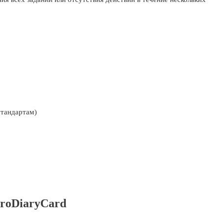
стандартам)
roDiaryCard