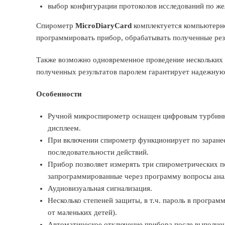
выбор конфигурации протоколов исследований по же
Спирометр
MicroDiaryCard
комплектуется компьютерн
программировать прибор, обрабатывать полученные рез
Также возможно одновременное проведение нескольких
полученных результатов паролем гарантирует надежную
Особенности
Ручной микроспирометр оснащен цифровым турбинн
дисплеем.
При включении спирометр функционирует по заране
последовательности действий.
Прибор позволяет измерять три спирометрических по
запрограммированные через программу вопросы ан
Аудиовизуальная сигнализация.
Несколько степеней защиты, в т.ч. пароль в програ
от маленьких детей).
Автоматическое отключение прибора после выполнени