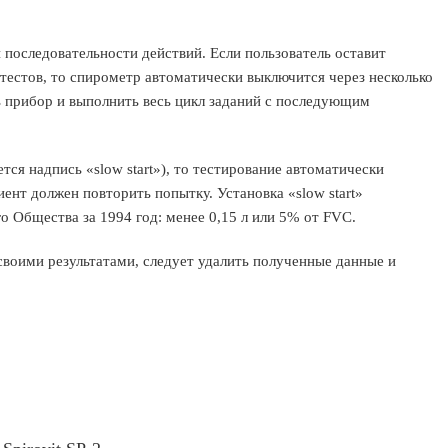
последовательности действий. Если пользователь оставит
естов, то спирометр автоматически выключится через несколько
 прибор и выполнить весь цикл заданий с последующим
тся надпись «slow start»), то тестирование автоматически
иент должен повторить попытку. Установка «slow start»
о Общества за 1994 год: менее 0,15 л или 5% от FVC.
своими результатами, следует удалить полученные данные и