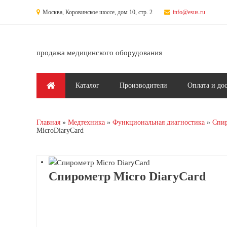
Перейти к основному содержанию
Москва, Коровинское шоссе, дом 10, стр. 2
info@esus.ru
продажа медицинского оборудования
Главное меню
Каталог
Производители
Оплата и до
Главная
Медтехника
Функциональная диагностика
Спи
MicroDiaryCard
Спирометр Micro DiaryCard