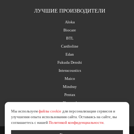
ЛУЧШИЕ ПРОИЗВОДИТЕЛИ
Aloka
Biocare
BTL
Cardioline
Edan
Fukuda Denshi
Interacoustics
Maico
Mindray
Pentax
Planmed
Мы используем
файлы cookie
для персонализации сервисов и
улучшения опыта использования сайта. Оставаясь на сайте, вы
соглашаетесь с нашей
Политикой конфиденциальности
.
2026 © esus.ru
политика в отношении обработки персональных данных