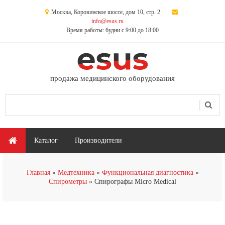
Перейти к основному содержанию
Москва, Коровинское шоссе, дом 10, стр. 2
info@esus.ru
Время работы: будни с 9:00 до 18:00
продажа медицинского оборудования
Поиск
Форма поиска
Главное меню
Каталог
Производители
Вы здесь
Главная
Медтехника
Функциональная диагностика
Спирометры
Cпирографы Micro Medical