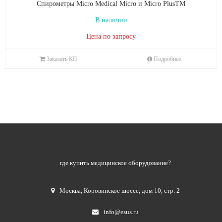
Спирометры Micro Medical Micro и Micro PlusTM
В наличии
Цена по запросу
Заказать КП
Подробнее
где купить медицинское оборудование?
Москва
,
Коровинское шоссе, дом 10, стр. 2
info@esus.ru