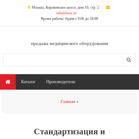
Перейти к основному содержанию
Москва, Коровинское шоссе, дом 10, стр. 2
info@esus.ru
Время работы: будни с 9:00 до 18:00
продажа медицинского оборудования
Поиск
Форма поиска
Главное меню
Каталог
Производители
Вы здесь
Главная
Стандартизация и