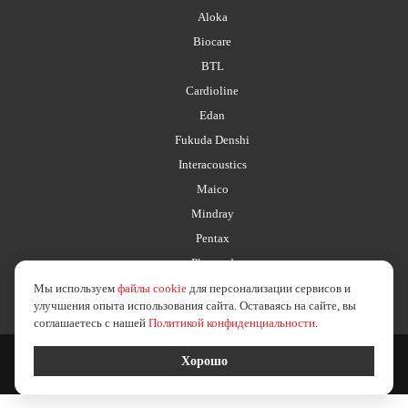
Aloka
Biocare
BTL
Cardioline
Edan
Fukuda Denshi
Interacoustics
Maico
Mindray
Pentax
Planmed
Мы используем
файлы cookie
для персонализации сервисов и
улучшения опыта использования сайта. Оставаясь на сайте, вы
соглашаетесь с нашей
Политикой конфиденциальности
.
2026 © esus.ru
политика в отношении обработки персональных данных
Хорошо
Создание сайта
Medafarm Studio