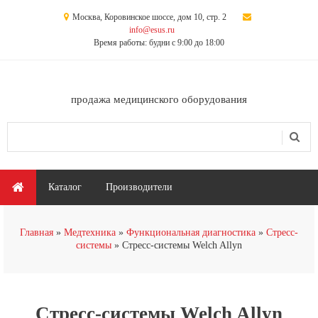
Перейти к основному содержанию
Москва, Коровинское шоссе, дом 10, стр. 2
info@esus.ru
Время работы: будни с 9:00 до 18:00
продажа медицинского оборудования
Поиск
Форма поиска
Главное меню
Каталог
Производители
Вы здесь
Главная
Медтехника
Функциональная диагностика
Стресс-
системы
Стресс-системы Welch Allyn
Стресс-системы Welch Allyn