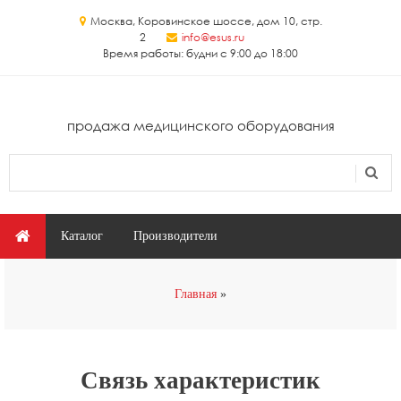
Перейти к основному содержанию
Москва, Коровинское шоссе, дом 10, стр.
2
info@esus.ru
Время работы: будни с 9:00 до 18:00
продажа медицинского оборудования
Поиск
Форма поиска
Главное меню
Каталог
Производители
Вы здесь
Главная
Связь характеристик