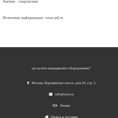
Ангина - скарлатина
Источник информации:
www
.
aif
.
ru
где купить медицинское оборудование?
Москва
,
Коровинское шоссе, дом 10, стр. 2
info@esus.ru
Лизинг
Оплата и доставка