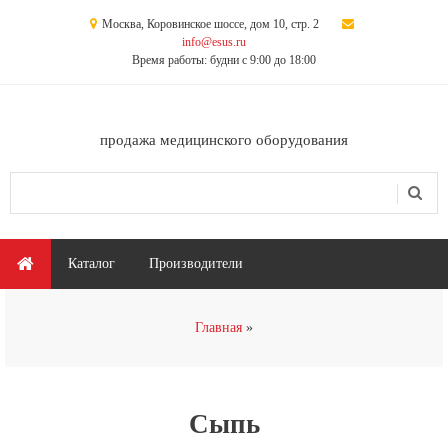
Перейти к основному содержанию
Москва, Коровинское шоссе, дом 10, стр. 2
info@esus.ru
Время работы: будни с 9:00 до 18:00
продажа медицинского оборудования
Поиск
Форма поиска
Главное меню
Каталог
Производители
Вы здесь
Главная
Сыпь