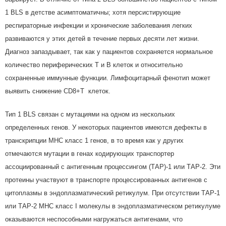
1 BLS в детстве асимптоматичны; хотя персистирующие
респираторные инфекции и хронические заболевания легких
развиваются у этих детей в течение первых десяти лет жизни.
Диагноз запаздывает, так как у пациентов сохраняется нормальное
количество периферических T и В клеток и относительно
сохраненные иммунные функции. Лимфоцитарный фенотип может
выявить снижение CD8+T клеток.
Тип 1 BLS связан с мутациями на одном из нескольких
определенных генов. У некоторых пациентов имеются дефекты в
транскрипции MHC класс 1 генов, в то время как у других
отмечаются мутации в генах кодирующих транспортер
ассоциированный с антигенным процессингом (ТАР)-1 или ТАР-2. Эти
протеины участвуют в транспорте процессированных антигенов с
цитоплазмы в эндоплазматический ретикулум. При отсутствии ТАР-1
или ТАР-2 МНС класс I молекулы в эндоплазматическом ретикулуме
оказываются неспособными нагружаться антигенами, что