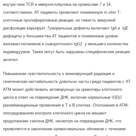
внутри гена TCR и иммуноглобулина на хромосоме 7 и 14,
соответственно. АТ пациенты проявляют пониженную in vitro Т-
клеточные пролиферативные реакции, но тяжесть иммунной
дисфункции варьирует. Гуморальные дефекты включают IgA и IgE
дефициты у большинства АТ пациентов и пониженные уровни
изогемагглютининов и сывороточного IgG2 у меньшего количества
индивидуумов. Также могут быть нарушены специфические реакции
антител.
Повышенная чувствительность к ионизирующей радиации и
генетическая нестабильность довольно часты среди пациентов с АТ.
АТМ может действовать активирующе на ориентиры клеточного
цикла в ответ на повреждение ДНК, включая нормальные V)D)J
рекомбинационные проявления в Т и В клетках. Отклонения в АТМ-
опосредованном контроле клеточного цикла не мешают
продолжению синтеза ДНК, несмотря на повреждения ДНК, что
проявляется в накоплении хромосомальных обломков с течением