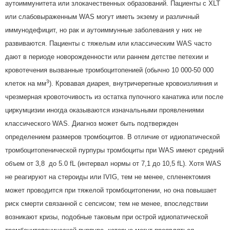
аутоиммунитета или злокачественных образований. Пациенты с XLT
или слабовыраженным WAS могут иметь экзему и различный
иммунодефицит, но рак и аутоиммунные заболевания у них не
развиваются. Пациенты с тяжелым или классическим WAS часто
дают в периоде новорожденности или раннем детстве петехии и
кровотечения вызванные тромбоцитопенией (обычно 10 000-50 000
3
клеток на мм
). Кровавая диарея, внутричерепные кровоизлияния и
чрезмерная кровоточивость из остатка пупочного канатика или после
циркумцизии иногда оказываются изначальными проявлениями
классического WAS. Диагноз может быть подтвержден
определением размеров тромбоцитов. В отличие от идиопатической
тромбоцитопенической пурпуры тромбоциты при WAS имеют средний
объем от 3,8 до 5.0 fL (интервал нормы от 7,1 до 10,5 fL). Хотя WAS
не реагируют на стероиды или IVIG, тем не менее, спленектомия
может проводится при тяжелой тромбоцитопении, но она повышает
риск смерти связанной с сепсисом; тем не менее, впоследствии
возникают кризы, подобные таковым при острой идиопатической