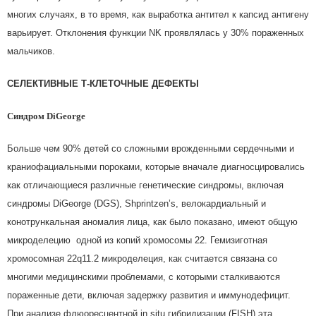
многих случаях, в то время, как выработка антител к капсид антигену
варьирует. Отклонения функции NK проявлялась у 30% пораженных
мальчиков.
СЕЛЕКТИВНЫЕ Т-КЛЕТОЧНЫЕ ДЕФЕКТЫ
Синдром
DiGeorge
Больше чем 90% детей со сложными врожденными сердечными и
краниофациальными пороками, которые вначале диагносцировались
как отличающиеся различные генетические синдромы, включая
синдромы DiGeorge (DGS), Shprintzen’s, велокардиальный и
конотрункальная аномалия лица, как было показано, имеют общую
микроделецию одной из копий хромосомы 22. Гемизиготная
хромосомная 22q11.2 микроделеция, как считается связана со
многими медицинскими проблемами, с которыми сталкиваются
пораженные дети, включая задержку развития и иммунодефицит.
При анализе флюоресцентной in situ гибридизации (FISH) эта