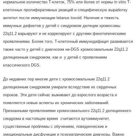
нормальное количество Т-клеток, 75% или более от нормы in vitro Т-
клеточных пролиферативных реакций и специфическую выработку
антител после иммунизации tetanus toxoid. Наличие и тяжесть
иммунных дефектов у детей с синдромом делеции хромосомы
22q11.2 варьируют и не коррелируют с другими фенотипическими
проявлениями. Более того, Т-клеточный иммунодефицит развивается
также часто у детей с диагнозом не-DGS хромосомальным 22q11.2
делеционным синдромом, как и у детей с проявлением
классического DGS.
До недавних пор многие дети с хромосомальным 22q11.2
делеционным синдромом умирали вследствие их сердечных
пороков. Эти дети сейчас выживают до взрослого возраста и
появляются новые аспекты их хронических заболеваний.
Признанными проявлениями хромосомального 22q11.2 делеционного
синдрома в настоящее время считаются аутоиммунитет,
существенные проблемы с обучением, поведенческие и
эмоциональные дисфункции и психиатрические диагнозы. Важно