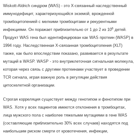
Wiskott-Aldrich синдром (WAS) - это Х-связанный наследственный
иммунодефицит, характеризующийся экземой, врожденной
тромбоцитопенией с мелкими тромбоцитами и рекурентными
6
инфекциями. Он поражает приблизительно от 1 до 2 из 10
детей.
Продукт WAS гена был идентифицирован как WAS протеин (WASP) в
1994 году. Наследственная Х-связанная тромбоцитопения (XLT)
также, как было впоследствии показано, развивается в результате
мутаций в WASP. WASP - это внутриклеточная сигнальная молекула,
которая через связь с другими протеинами участвует в проведении
TCR сигнала, играя важную роль в регуляции действия
цитоскелетной организации.
Строгая корреляция существует между генотипом и фенотипом при
WAS. Хотя у всех пациентов имеются отклонения в тромбоцитах,
лица мужского пола с наиболее тяжелыми мутациями в гене WAS
(составляющие приблизительно 30% всех случаев) находятся под
наибольшим риском смерти от кровотечения, инфекции,