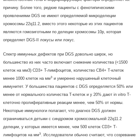
причину. Более того, редкие пациенты с фенотипическими
проявлениями DGS не имеют определяемой микроделеции
хромосомы 22q11.2, вместо этого некоторые из этих пациентов
являются гомозиготными по делеции хромосомы 10p, которая
определяет DGS-II локусы или локус.
Спектр иммунных дефектов при DGS довольно широк, но
большинство из них часто включает снижение количества (<1500
клеток на мм3) CD3+ T-лимфоцитов, количество СВ4+ Т-клеток
3
менее 1000 клеток на мм
и умеренно нарушенный клеточный
иммунитет. У большинства пациентов с DGS определяется 50% или
менее от нормального количества Т-клеток и у 20% дают in vitro Т-
клеточно пролиферативные реакции менее, чем 50% от нормы.
Некоторые иммунологи полагают, что диагноз DGS должен
ограничиваться детьми с синдромом хромосомальной 22q11.2
делеции, у которых имеется менее, чем 500 клеток CD3+ Т-
3
лимфоцитов на мм
. Исследователи обычно считают, что созревание