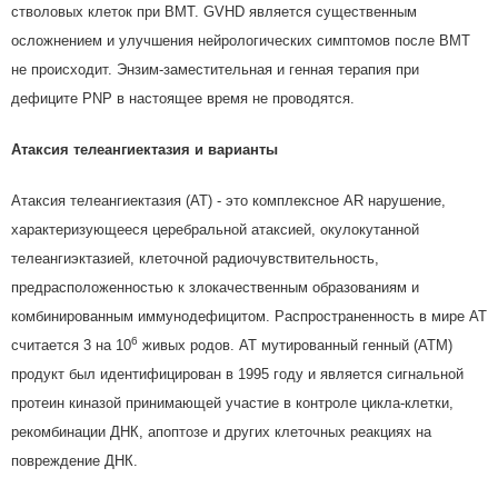
стволовых клеток при BMT. GVHD является существенным
осложнением и улучшения нейрологических симптомов после ВМТ
не происходит. Энзим-заместительная и генная терапия при
дефиците PNP в настоящее время не проводятся.
Атаксия телеангиектазия и варианты
Атаксия телеангиектазия (АТ) - это комплексное AR нарушение,
характеризующееся церебральной атаксией, окулокутанной
телеангиэктазией, клеточной радиочувствительность,
предрасположенностью к злокачественным образованиям и
комбинированным иммунодефицитом. Распространенность в мире АТ
6
считается 3 на 10
живых родов. АТ мутированный генный (АТМ)
продукт был идентифицирован в 1995 году и является сигнальной
протеин киназой принимающей участие в контроле цикла-клетки,
рекомбинации ДНК, апоптозе и других клеточных реакциях на
повреждение ДНК.