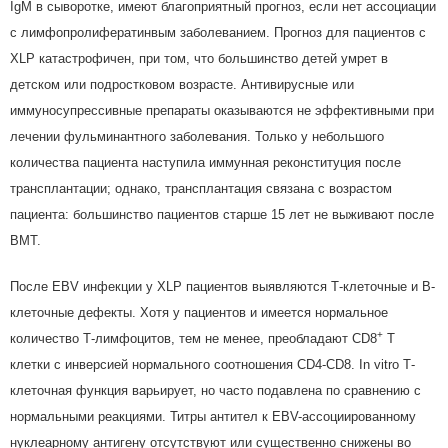
IgM в сыворотке, имеют благоприятный прогноз, если нет ассоциации
с лимфопролифератинвым заболеванием. Прогноз для пациентов с
XLP катастрофичен, при том, что большинство детей умрет в
детском или подростковом возрасте. Антивирусные или
иммуносупрессивные препараты оказываются не эффективными при
лечении фульминантного заболевания. Только у небольшого
количества пациента наступила иммунная реконституция после
трансплантации; однако, трансплантация связана с возрастом
пациента: большинство пациентов старше 15 лет не выживают после
BMT.
После EBV инфекции у XLP пациентов выявляются Т-клеточные и В-
клеточные дефекты. Хотя у пациентов и имеется нормальное
+
количество Т-лимфоцитов, тем не менее, преобладают CD8
Т
клетки с инверсией нормального соотношения CD4-CD8. In vitro Т-
клеточная функция варьирует, но часто подавлена по сравнению с
нормальными реакциями. Титры антител к EBV-ассоциированному
нуклеарному антигену отсутствуют или существенно снижены во