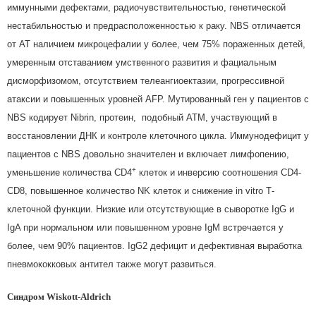
иммунными дефектами, радиочувствительностью, генетической
нестабильностью и предрасположенностью к раку. NBS отличается
от АТ наличием микроцефалии у более, чем 75% пораженных детей,
умеренным отставанием умственного развития и фациальным
дисморфизомом, отсутствием телеангиоектазии, прогрессивной
атаксии и повышенных уровней AFP. Мутированный ген у пациентов с
NBS кодирует Nibrin, протеин, подобный АТМ, участвующий в
восстановлении ДНК и контроле клеточного цикла. Иммунодефицит у
пациентов с NBS довольно значителен и включает лимфопению,
+
уменьшение количества CD4
клеток и инверсию соотношения CD4-
CD8, повышенное количество NK клеток и снижение in vitro Т-
клеточной функции. Низкие или отсутствующие в сыворотке IgG и
IgA при нормальном или повышенном уровне IgM встречается у
более, чем 90% пациентов. IgG2 дефицит и дефективная выработка
пневмококковых антител также могут развиться.
Синдром
Wiskott
-
Aldrich