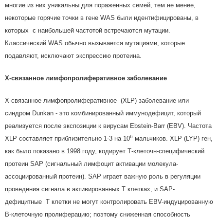
многие из них уникальны для пораженных семей, тем не менее,
некоторые горячие точки в гене WAS были идентифицированы, в
которых с наибольшей частотой встречаются мутации.
Классический WAS обычно вызывается мутациями, которые
подавляют, исключают экспрессию протеина.
Х-связанное лимфопролиферативное заболевание
Х-связанное лимфопролиферативное (XLP) заболевание или
синдром Dunkan - это комбинированный иммунодефицит, который
реализуется после экспозиции к вирусам Ebstein-Barr (EBV). Частота
6
XLP составляет приблизительно 1-3 на 10
мальчиков. XLP (LYP) ген,
как было показано в 1998 году, кодирует Т-клеточн-специфический
протеин SAP (сигнальный лимфоцит активации молекула-
ассоциированный протеин). SAP играет важную роль в регуляции
проведения сигнала в активированных Т клетках, и SAP-
дефицитные Т клетки не могут контролировать EBV-индуцированную
В-клеточную пролиферацию; поэтому сниженная способность