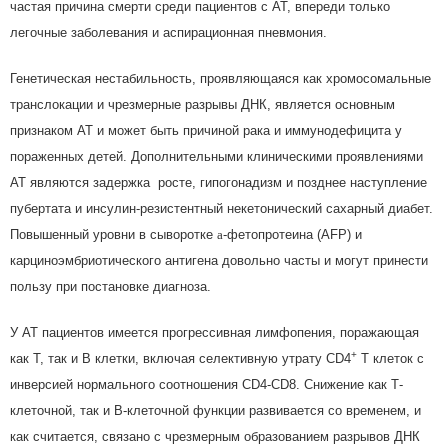
частая причина смерти среди пациентов с АТ, впереди только
легочные заболевания и аспирационная пневмония.
Генетическая нестабильность, проявляющаяся как хромосомальные
транслокации и чрезмерные разрывы ДНК, является основным
признаком АТ и может быть причиной рака и иммунодефицита у
пораженных детей. Дополнительными клиническими проявлениями
АТ являются задержка росте, гипогонадизм и позднее наступление
пубертата и инсулин-резистентный некетонический сахарный диабет.
Повышенный уровни в сыворотке
a
-фетопротеина (AFP) и
карциноэмбриотического антигена довольно часты и могут принести
пользу при постановке диагноза.
У АТ пациентов имеется прогрессивная лимфопения, поражающая
+
как Т, так и В клетки, включая селективную утрату CD4
T клеток с
инверсией нормального соотношения CD4-CD8. Снижение как Т-
клеточной, так и В-клеточной функции развивается со временем, и
как считается, связано с чрезмерным образованием разрывов ДНК