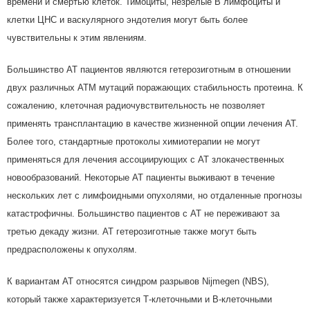
времени и смертью клеток. Тимоциты, незрелые В лимфоциты и
клетки ЦНС и васкулярного эндотелия могут быть более
чувствительны к этим явлениям.
Большинство АТ пациентов являются гетерозиготным в отношении
двух различных АТМ мутаций поражающих стабильность протеина. К
сожалению, клеточная радиочувствительность не позволяет
применять трансплантацию в качестве жизненной опции лечения АТ.
Более того, стандартные протоколы химиотерапии не могут
применяться для лечения ассоциирующих с АТ злокачественных
новообразований. Некоторые АТ пациенты выживают в течение
нескольких лет с лимфоидными опухолями, но отдаленные прогнозы
катастрофичны. Большинство пациентов с АТ не переживают за
третью декаду жизни. АТ гетерозиготные также могут быть
предрасположены к опухолям.
К вариантам АТ относятся синдром разрывов Nijmegen (NBS),
который также характеризуется Т-клеточными и В-клеточными