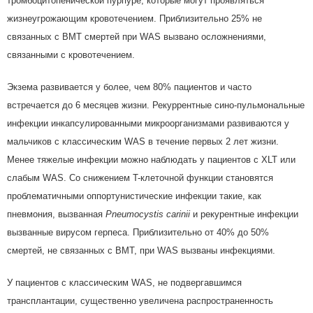
тромбоцитопенической пурпуре, которые могут проявляться
жизнеугрожающим кровотечением. Приблизительно 25% не
связанных с BMT смертей при WAS вызвано осложнениями,
связанными с кровотечением.
Экзема развивается у более, чем 80% пациентов и часто
встречается до 6 месяцев жизни. Рекуррентные сино-пульмональные
инфекции инкапсулированными микроорганизмами развиваются у
мальчиков с классическим WAS в течение первых 2 лет жизни.
Менее тяжелые инфекции можно наблюдать у пациентов с XLT или
слабым WAS. Со снижением T-клеточной функции становятся
проблематичными оппортунистические инфекции такие, как
пневмония, вызванная
Pneumocystis
carinii
и рекурентные инфекции
вызванные вирусом герпеса. Приблизительно от 40% до 50%
смертей, не связанных с BMT, при WAS вызваны инфекциями.
У пациентов с классическим WAS, не подвергавшимся
трансплантации, существенно увеличена распространенность