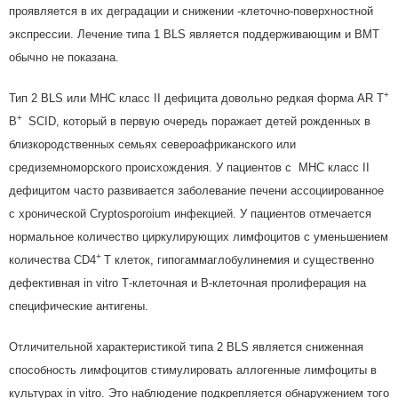
проявляется в их деградации и снижении -клеточно-поверхностной
экспрессии. Лечение типа 1 BLS является поддерживающим и ВМТ
обычно не показана.
+
Тип 2 BLS или МНС класс II дефицита довольно редкая форма AR T
+
B
SCID, который в первую очередь поражает детей рожденных в
близкородственных семьях североафриканского или
средиземноморского происхождения. У пациентов с MHC класс II
дефицитом часто развивается заболевание печени ассоциированное
с хронической Cryptosporoium инфекцией. У пациентов отмечается
нормальное количество циркулирующих лимфоцитов с уменьшением
+
количества CD4
T клеток, гипогаммаглобулинемия и существенно
дефективная in vitro Т-клеточная и В-клеточная пролиферация на
специфические антигены.
Отличительной характеристикой типа 2 BLS является сниженная
способность лимфоцитов стимулировать аллогенные лимфоциты в
культурах in vitro. Это наблюдение подкрепляется обнаружением того