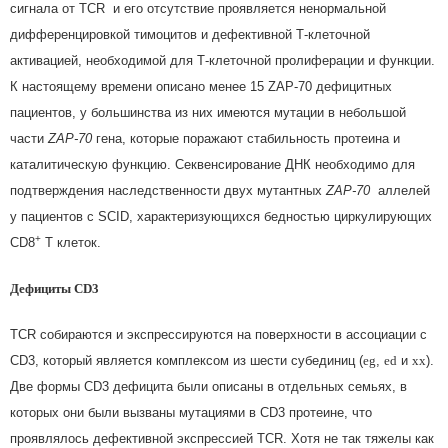
сигнала от TCR и его отсутствие проявляется ненормальной
дифференцировкой тимоцитов и дефективной Т-клеточной
активацией, необходимой для Т-клеточной пролиферации и функции.
К настоящему времени описано менее 15 ZAP-70 дефицитных
пациентов, у большинства из них имеются мутации в небольшой
части
ZAP
-70
гена, которые поражают стабильность протеина и
каталитическую функцию. Секвенсирование ДНК необходимо для
подтверждения наследственности двух мутантных
ZAP
-70
аллелей
у пациентов с SCID, характеризующихся бедностью циркулирующих
+
CD8
T клеток.
Дефициты
CD
3
TCR собираются и экспрессируются на поверхности в ассоциации с
CD3, который является комплексом из шести субединиц (
e
g
,
e
d
и
xx
).
Две формы CD3 дефицита были описаны в отдельных семьях, в
которых они были вызваны мутациями в CD3 протеине, что
проявлялось дефективной экспрессией TCR. Хотя не так тяжелы как