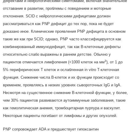
дефектами и нейрологическими симптомами, включая значительное
отставание в развитии, проблемы с поведением и моторные
отклонения. SCID с нейрологическими дефицитами должен
рассматриваться как PNP дефицит до тех пор, пока не будет
доказано иное. Клинические проявления PNP дефицита в основном
такие же как при SCID; однако, PNP часто классифицируется как
комбинированный иммунодефицит, так как В-клеточные дефекты
относительно слабо выражены в раннем детстве. Обычно у
3
пациентов отмечается лимфопения (<1000 клеток на мм
), от 1 до
5% периферических Т клеток и ослабленная in vitro Т-клеточная
функция. Снижение числа В-клеток и их функции происходит со
временем, проявляясь в низких уровнях сывороточных IgG и IgA.
Несмотря на существенное снижение В-клеточной функции, у более,
чем 30% пациентов развиваются аутоиммунные заболевания, такие
как гемолитическая анемия, тромбоцитарная пурпура и васкулит.
Некоторые пациенты погибают от лимфомы и других опухолей.
PNP сопровождает ADA и предшествует гипоксантин