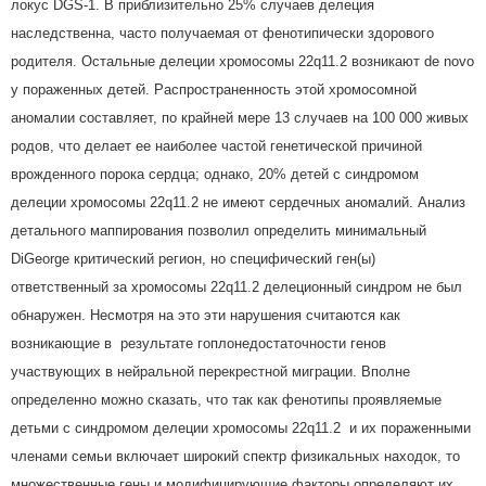
локус DGS-1. В приблизительно 25% случаев делеция
наследственна, часто получаемая от фенотипически здорового
родителя. Остальные делеции хромосомы 22q11.2 возникают de novo
у пораженных детей. Распространенность этой хромосомной
аномалии составляет, по крайней мере 13 случаев на 100 000 живых
родов, что делает ее наиболее частой генетической причиной
врожденного порока сердца; однако, 20% детей с синдромом
делеции хромосомы 22q11.2 не имеют сердечных аномалий. Анализ
детального маппирования позволил определить минимальный
DiGeorge критический регион, но специфический ген(ы)
ответственный за хромосомы 22q11.2 делеционный синдром не был
обнаружен. Несмотря на это эти нарушения считаются как
возникающие в результате гоплонедостаточности генов
участвующих в нейральной перекрестной миграции. Вполне
определенно можно сказать, что так как фенотипы проявляемые
детьми с синдромом делеции хромосомы 22q11.2 и их пораженными
членами семьи включает широкий спектр физикальных находок, то
множественные гены и модифицирующие факторы определяют их