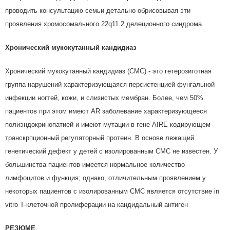
проводить консультацию семьи детально обрисовывая эти
проявления хромосомального 22q11.2 делеционного синдрома.
Хронический мукокутанный кандидиаз
Хронический мукокутанный кандидиаз (СМС) - это гетерозиготная
группа нарушений характеризующаяся персистенцией фунгальной
инфекции ногтей, кожи, и слизистых мембран. Более, чем 50%
пациентов при этом имеют AR заболевание характеризующееся
полиэндокринопатией и имеют мутации в гене AIRE кодирующем
транскрпционный регуляторный протеин. В основе лежащий
генетический дефект у детей с изолированным СМС не известен. У
большинства пациентов имеется нормальное количество
лимфоцитов и функция; однако, отличительным проявлением у
некоторых пациентов с изолированным СМС является отсутствие in
vitro Т-клеточной пролиферации на кандидальный антиген
РЕЗЮМЕ