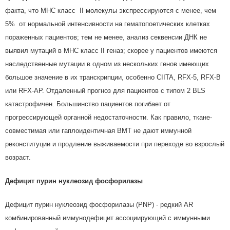
факта, что МНС класс II молекулы экспрессируются с менее, чем
5% от нормальной интенсивности на гематопоетических клетках
пораженных пациентов; тем не менее, анализ секвенсии ДНК не
выявил мутаций в MHC класс II геназ; скорее у пациентов имеются
наследственные мутации в одном из нескольких генов имеющих
большое значение в их транскрипции, особенно CIITA, RFX-5, RFX-B
или RFX-AP. Отдаленный прогноз для пациентов с типом 2 BLS
катастрофичен. Большинство пациентов погибает от
прогрессирующей органной недостаточности. Как правило, ткане-
совместимая или гаплоидентичная ВМТ не дают иммунной
реконституции и продление выживаемости при переходе во взрослый
возраст.
Дефицит пурин нуклеозид фосфорилазы
Дефицит пурин нуклеозид фосфорилазы (PNP) - редкий AR
комбинированный иммунодефицит ассоциирующий с иммунными