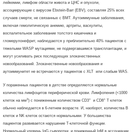
лейкемии, лимфом области живота и ЦНС и опухоли,
ассоциирующие с вирусом Ebstein-Barr (EBV), составляя 25% всех
случаев смерти, не связанных с BMT. Аутоиммунные заболевания,
включая гемолитическую анемию, артриты, васкулиты,
воспалительное заболевание толстого кишечника и
гломерулонефрит, наблюдаются у приблизительно 40% пациентов с
тяжелыми WASP мутациями, не подвергавшимся трансплантации, и
могут усиливать риск последующих злокачественных
новообразований. Злокачественные новообразования и
аутоиммунитет не встречаются у пациентов с XLT или слабым WAS.
У пораженных пациентов в детстве определяются нормальные
количества лимфоцитов периферической крови. Лимфопения (<1000
3
+
+
клеток на мм
) с пониженным количеством CD3
и CD8
Т клеток
обычно наблюдается в 6-летнем возрасте. И, наоборот, количества В
клеток и NK клеток остаются нормальными. У большинства
пациентов развивается нарушение Т-клеточной функции.
Нормальный уровень IgG сыворотки и пониженный IgM в ассоциации