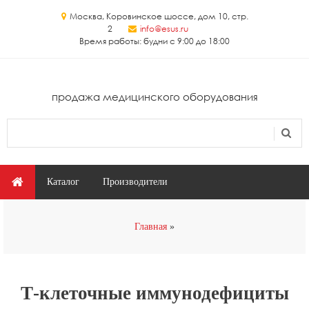
Перейти к основному содержанию
Москва, Коровинское шоссе, дом 10, стр.
2
info@esus.ru
Время работы: будни с 9:00 до 18:00
продажа медицинского оборудования
Поиск
Форма поиска
Главное меню
Каталог
Производители
Вы здесь
Главная
Т-клеточные иммунодефициты