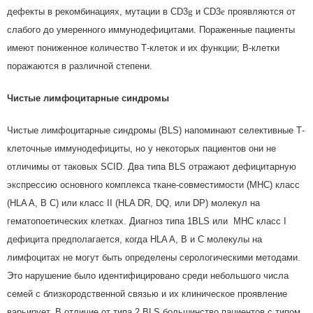
дефекты в рекомбинациях, мутации в CD3
g
и CD3
e
проявляются от
слабого до умеренного иммунодефицитами. Пораженные пациенты
имеют пониженное количество Т-клеток и их функции; В-клетки
поражаются в различной степени.
Чистые лимфоцитарные синдромы
Чистые лимфоцитарные синдромы (BLS) напоминают селективные Т-
клеточные иммунодефициты, но у некоторых пациентов они не
отличимы от таковых SCID. Два типа BLS отражают дефицитарную
экспрессию основного комплекса ткане-совместимости (МНС) класс
(HLA A, B C) или класс II (HLA DR, DQ, или DP) молекул на
гематопоетических клетках. Диагноз типа 1BLS или MHC класс I
дефицита предполагается, когда HLA A, B и C молекулы на
лимфоцитах не могут быть определены серологическими методами.
Это нарушение было идентифицировано среди небольшого числа
семей с близкородственной связью и их клиническое проявление
варьирует. В отличие от типа 2 BLS большинство пациентов с типом