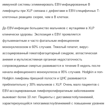
иммунной системы элиминировать EBV-инфицированные В
лимфоциты при XLP связана с дефектами в EBV-специфичных Т-
клеточных реакциях скорее, чем в В клетках.
До EBV-инфекции большинство мальчиков с мутациями в XLP
клинически здоровы. Экспозиция к EBV проявляется
фульминантным и часто фатальным инфекционном
мононуклеозозом в 60% случаев. Тяжелый гепатит, вирус-
ассоциированный гематофагоцитарный синдром, апластическая
анемия и мультисистемная органная недостаточность
сопровождаемые смертью развиваются в течение 8 недель после
начала инфекционного мононуклеоза в 95% случаев. Hodgkin и non-
Hodgkin лимфомы брюшной полости и ЦНС развиваются
приблизительно у 30% мальчиков с XLP. Очень мало пациентов с
EBV-ассоциированным лимфопролифератиным заболеванием
выживает более 10 лет. Пациенты с дисгаммаглобулинемией,
характеризующейся гипогаммаглоублинемией с повышеннм уровнем