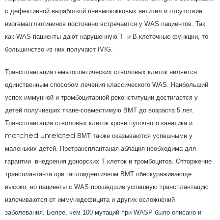
с дефективной выработкой пневмококковых антител и отсутствие
изогемагглютининов постоянно встречается у WAS пациентов. Так
как WAS пациенты дают нарушенную Т- и В-клеточные функции, то
большинство из них получают IVIG.
Трансплантация гематопоетических стволовых клеток является
единственным способом лечения классического WAS. Наибольший
успех иммунной и тромбоцитарной реконституции достигается у
детей получивших ткане-совместимую BMT до возраста 5 лет.
Трансплантация стволовых клеток крови пупочного канатика и
matched unrelated
BMT также оказываются успешными у
маленьких детей. Претрансплантаная аблация необходима для
гарантии внедрения донорских Т клеток и тромбоцитов. Отторжение
трансплантанта при гаплоидентичном BMT обескураживающе
высоко, но пациенты с WAS прошедшие успешную трансплантацию
излечиваются от иммунодефицита и других осложнений
заболевания. Более, чем 100 мутаций при WASP было описано и