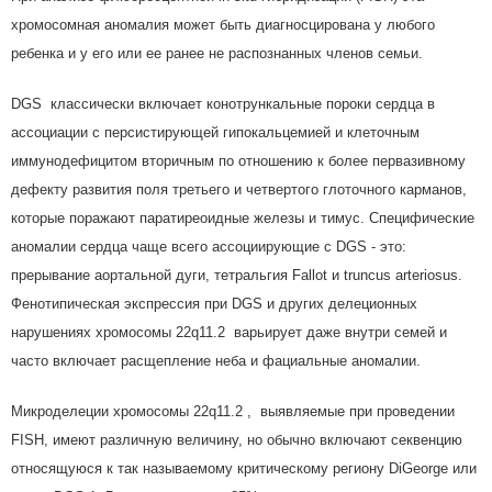
хромосомная аномалия может быть диагносцирована у любого
ребенка и у его или ее ранее не распознанных членов семьи.
DGS классически включает конотрункальные пороки сердца в
ассоциации с персистирующей гипокальцемией и клеточным
иммунодефицитом вторичным по отношению к более первазивному
дефекту развития поля третьего и четвертого глоточного карманов,
которые поражают паратиреоидные железы и тимус. Специфические
аномалии сердца чаще всего ассоциирующие с DGS - это:
прерывание аортальной дуги, тетральгия Fallot и truncus arteriosus.
Фенотипическая экспрессия при DGS и других делеционных
нарушениях хромосомы 22q11.2 варьирует даже внутри семей и
часто включает расщепление неба и фациальные аномалии.
Микроделеции хромосомы 22q11.2 , выявляемые при проведении
FISH, имеют различную величину, но обычно включают секвенцию
относящуюся к так называемому критическому региону DiGeorge или