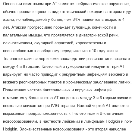
Основным симптомом при АТ является нейрологическое нарушение,
обычно проявляющееся в виде атаксической походки на втором году
жизни, но наблюдаемой у более, чем 84% пациентов в возрасте 4
лет. Атаксия прогрессивно поражает туловище, конечности и
палатальные мышцы, что проявляется в дизартрической речи,
слюнотечением, окулярной апраксией, хореоатетозом и
неспособностью к свободному передвижению к 10 году жизни.
Телеангиектазия склер и кожи впоследствии развивается в возрасте
между 4 и 8 годами. Клеточный и гуморальный иммунитет при АТ
варьирует, но часто приводит к рекурентным инфекциям верхнего и
нижнего респираторных трактов и хроническому заболеванию легких.
Повышенная частота бактериальных и вирусных инфекций
отмечается у большинства АТ пациентов между 3 и 6 годами жизни и
несколько снижается при IVIG терапии. Важной чертой АТ является
выраженная предрасположенность к Т-клеточным и В-клеточным
новообразованиям, в частности лейкемии и лимфомам Hodgkin и non-
Hodgkin. Злокачественные новообразования - это вторая наиболее