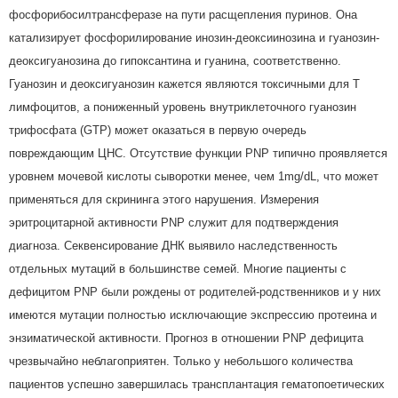
фосфорибосилтрансферазе на пути расщепления пуринов. Она
катализирует фосфорилирование инозин-деоксиинозина и гуанозин-
деоксигуанозина до гипоксантина и гуанина, соответственно.
Гуанозин и деоксигуанозин кажется являются токсичными для Т
лимфоцитов, а пониженный уровень внутриклеточного гуанозин
трифосфата (GTP) может оказаться в первую очередь
повреждающим ЦНС. Отсутствие функции PNP типично проявляется
уровнем мочевой кислоты сыворотки менее, чем 1mg/dL, что может
применяться для скрининга этого нарушения. Измерения
эритроцитарной активности PNP служит для подтверждения
диагноза. Секвенсирование ДНК выявило наследственность
отдельных мутаций в большинстве семей. Многие пациенты с
дефицитом PNP были рождены от родителей-родственников и у них
имеются мутации полностью исключающие экспрессию протеина и
энзиматической активности. Прогноз в отношении PNP дефицита
чрезвычайно неблагоприятен. Только у небольшого количества
пациентов успешно завершилась трансплантация гематопоетических