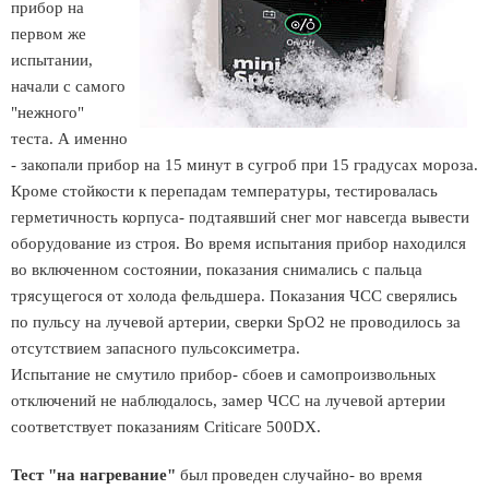
прибор на
первом же
испытании,
начали с самого
"нежного"
теста. А именно
- закопали прибор на 15 минут в сугроб при 15 градусах мороза.
Кроме стойкости к перепадам температуры, тестировалась
герметичность корпуса- подтаявший снег мог навсегда вывести
оборудование из строя. Во время испытания прибор находился
во включенном состоянии, показания снимались с пальца
трясущегося от холода фельдшера. Показания ЧСС сверялись
по пульсу на лучевой артерии, сверки SpO2 не проводилось за
отсутствием запасного пульсоксиметра.
Испытание не смутило прибор- сбоев и самопроизвольных
отключений не наблюдалось, замер ЧСС на лучевой артерии
соответствует показаниям Criticare 500DX.
Тест "на нагревание"
был проведен случайно- во время