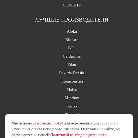
COVID-19
ЛУЧШИЕ ПРОИЗВОДИТЕЛИ
Aloka
Biocare
BTL
Cardioline
Edan
Fukuda Denshi
Interacoustics
Maico
Mindray
Pentax
Planmed
Мы используем
файлы cookie
для персонализации сервисов и
улучшения опыта использования сайта. Оставаясь на сайте, вы
соглашаетесь с нашей
Политикой конфиденциальности
.