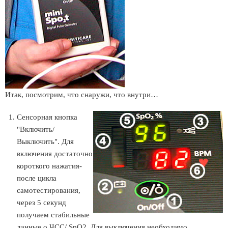
Итак, посмотрим, что снаружи, что внутри…
Сенсорная кнопка
"Включить/
Выключить". Для
включения достаточно
короткого нажатия-
после цикла
самотестирования,
через 5 секунд
получаем стабильные
данные о ЧСС/ SpO2. Для выключения необходимо