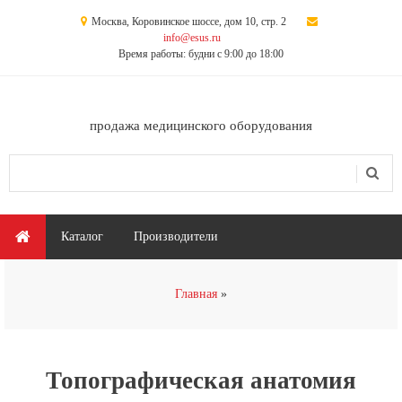
Перейти к основному содержанию
Москва, Коровинское шоссе, дом 10, стр. 2
info@esus.ru
Время работы: будни с 9:00 до 18:00
продажа медицинского оборудования
Поиск
Форма поиска
Главное меню
Каталог
Производители
Вы здесь
Главная
Топографическая анатомия