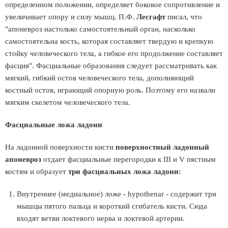
определенном положении, определяет боковое сопротивление и
увеличивает опору и силу мышц. П.Ф.
Лесгафт
писал, что
"апоневроз настолько самостоятельный орган, насколько
самостоятельна кость, которая составляет твердую и крепкую
стойку человеческого тела, а гибкое его продолжение составляет
фасция". Фасциальные образования следует рассматривать как
мягкий, гибкий остов человеческого тела, дополняющий
костный остов, играющий опорную роль. Поэтому его назвали
мягким скелетом человеческого тела.
Фасциальные ложа ладони
На ладонной поверхности кисти
поверхностный ладонный
апоневроз
отдает фасциальные перегородки к III и V пястным
костям и образует
три фасциальных ложа ладони:
Внутреннее (медиальное) ложе - hypothenar - содержит три
мышцы пятого пальца и короткий сгибатель кисти. Сюда
входят ветви локтевого нерва и локтевой артерии.