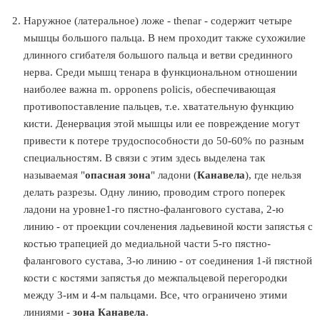
Наружное (латеральное) ложе - thenar - содержит четыре
мышцы большого пальца. В нем проходит также сухожилие
длинного сгибателя большого пальца и ветви срединного
нерва. Среди мышц тенара в функциональном отношении
наиболее важна m. opponens policis, обеспечивающая
противопоставление пальцев, т.е. хватательную функцию
кисти. Денервация этой мышцы или ее повреждение могут
привести к потере трудоспособности до 50-60% по разным
специальностям. В связи с этим здесь выделена так
называемая "
опасная зона
" ладони (
Канавела
), где нельзя
делать разрезы. Одну линию, проводим строго поперек
ладони на уровне1-го пястно-фалангового сустава, 2-ю
линию - от проекции сочленения ладьевиной кости запястья с
костью трапецией до медиальной части 5-го пястно-
фалангового сустава, 3-ю линию - от соединения 1-й пястной
кости с костями запястья до межпальцевой перегородки
между 3-им и 4-м пальцами. Все, что ограничено этими
линиями -
зона Канавела
.