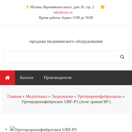
Перейти к основному содержанию
Москва, Коровинское шоссе, дом 10, стр. 2
info@esus.ru
Время работы: будни с 9:00 до 18:00
продажа медицинского оборудования
Поиск
Форма поиска
Главное меню
Каталог
Производители
Главная
Медтехника
Эндоскопия
Уретероренофиброскопы
Уретероренофиброскоп URF-P3 (поле зрения 90°)