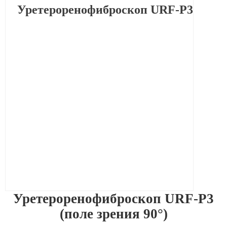
Уретероренофиброскоп URF-P3
Уретероренофиброскоп URF-P3
(поле зрения 90°)