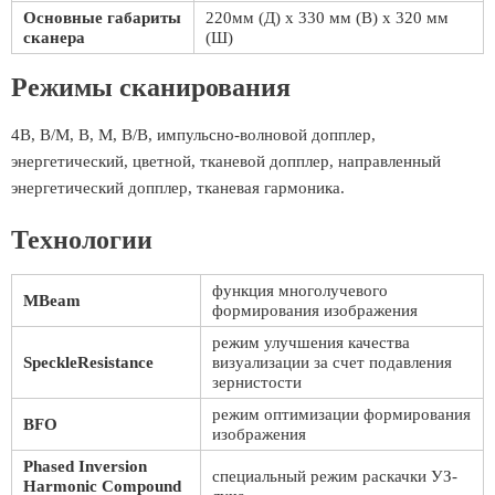
Основные габариты
220мм (Д) х 330 мм (В) х 320 мм
сканера
(Ш)
Режимы сканирования
4В, В/М, В, М, В/В, импульсно-волновой допплер,
энергетический, цветной, тканевой допплер, направленный
энергетический допплер, тканевая гармоника.
Технологии
функция многолучевого
МBeam
формирования изображения
режим улучшения качества
SpeckleResistance
визуализации за счет подавления
зернистости
режим оптимизации формирования
BFO
изображения
Phased Inversion
специальный режим раскачки УЗ-
Harmonic Compound