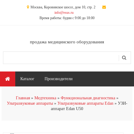
Перейти к основному содержанию
Москва, Коровинское шоссе, дом 10, стр. 2
info@esus.ru
Время работы: будни с 9:00 до 18:00
продажа медицинского оборудования
Поиск
Форма поиска
Главное меню
Каталог
Производители
Главная
Медтехника
Функциональная диагностика
Ультразвуковые аппараты
Ультразвуковые аппараты Edan
УЗИ-
аппарат Edan U50