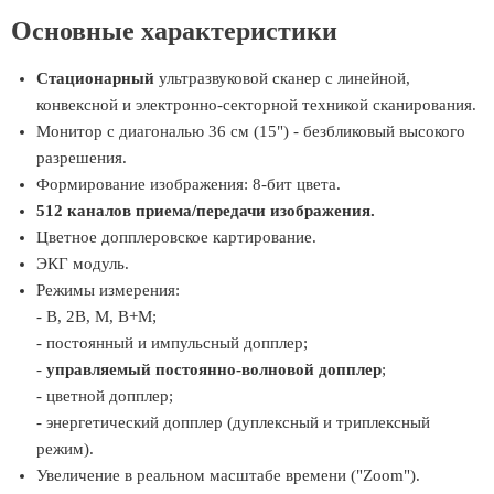
Основные характеристики
Стационарный
ультразвуковой сканер с линейной,
конвексной и электронно-секторной техникой сканирования.
Монитор с диагональю 36 см (15") - безбликовый высокого
разрешения.
Формирование изображения: 8-бит цвета.
512 каналов приема/передачи изображения.
Цветное допплеровское картирование.
ЭКГ модуль.
Режимы измерения:
- B, 2B, M, B+M;
- постоянный и импульсный допплер;
-
управляемый постоянно-волновой допплер
;
- цветной допплер;
- энергетический допплер (дуплексный и триплексный
режим).
Увеличение в реальном масштабе времени ("Zoom").