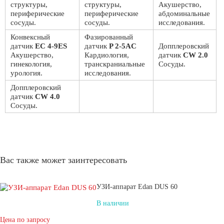
структуры,
структуры,
Акушерство,
периферические
периферические
абдоминальные
сосуды.
сосуды.
исследования.
Конвексный
Фазированный
датчик
EC 4-9ES
датчик
P 2-5AC
Допплеровский
Акушерство,
Кардиология,
датчик
CW 2.0
гинекология,
транскраниальные
Сосуды.
урология.
исследования.
Допплеровский
датчик
CW 4.0
Сосуды.
Вас также может заинтересовать
УЗИ-аппарат Edan DUS 60
В наличии
Цена по запросу