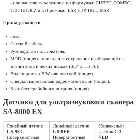
- оценка левого желудочка по формулам: CUBED, POMBO,
TEICHHOLZ и в B-режиме: ESP, EBP, BUL, MSR.
Принадлежности
Гель.
Сетевой кабель.
Руководство пользователя.
MOD (опция) - привод для сохранения изображений на
магнито-оптических дисках (3,5" x 1.3 Гб).
Видеопринтер B/W или цветной (опция).
Специализированный видеомагнитофон (опция).
Блок бесперебойного питания (опция).
Датчики для ультразвукового сканера
SA-8000 EX
Линейный датчик
Линейный датчик
Конвексный
L 5-9EC
L 5-9ER
датчик
C 3-
Поверхностные
Поверхностные
7ED