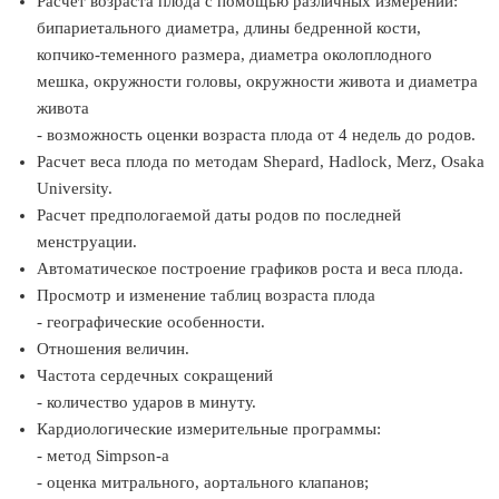
Расчет возраста плода с помощью различных измерений:
бипариетального диаметра, длины бедренной кости,
копчико-теменного размера, диаметра околоплодного
мешка, окружности головы, окружности живота и диаметра
живота
- возможность оценки возраста плода от 4 недель до родов.
Расчет веса плода по методам Shepard, Hadlock, Merz, Osaka
University.
Расчет предпологаемой даты родов по последней
менструации.
Автоматическое построение графиков роста и веса плода.
Просмотр и изменение таблиц возраста плода
- географические особенности.
Отношения величин.
Частота сердечных сокращений
- количество ударов в минуту.
Кардиологические измерительные программы:
- метод Simpson-а
- оценка митрального, аортального клапанов;