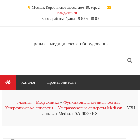
Перейти к основному содержанию
Москва, Коровинское шоссе, дом 10, стр. 2
info@esus.ru
Время работы: будни с 9:00 до 18:00
продажа медицинского оборудования
Поиск
Форма поиска
Главное меню
Каталог
Производители
Главная
Медтехника
Функциональная диагностика
Ультразвуковые аппараты
Ультразвуковые аппараты Medison
УЗИ
аппарат Medison SA-8000 EX