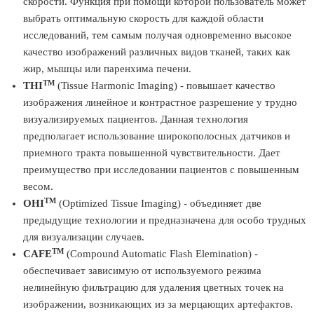
скорости. Функция при помощи которой пользователь может
выбрать оптимальную скорость для каждой области
исследований, тем самым получая одновременно высокое
качество изображений различных видов тканей, таких как
жир, мышцы или паренхима печени.
TM
THI
(Tissue Harmonic Imaging) - повышает качество
изображения линейное и контрастное разрешение у трудно
визуализируемых пациентов. Данная технология
предполагает использование широкополосных датчиков и
приемного тракта повышенной чувствительности. Дает
преимущество при исследовании пациентов с повышенным
весом.
TM
OHI
(Optimized Tissue Imaging) - объединяет две
предыдущие технологии и предназначена для особо трудных
для визуализации случаев.
TM
CAFE
(Compound Automatic Flash Elemination) -
обеспечивает зависимую от используемого режима
нелинейную фильтрацию для удаления цветных точек на
изображении, возникающих из за мерцающих артефактов.