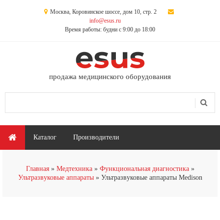
Перейти к основному содержанию
Москва, Коровинское шоссе, дом 10, стр. 2
info@esus.ru
Время работы: будни с 9:00 до 18:00
продажа медицинского оборудования
Поиск
Форма поиска
Главное меню
Каталог
Производители
Вы здесь
Главная
Медтехника
Функциональная диагностика
Ультразвуковые аппараты
Ультразвуковые аппараты Medison