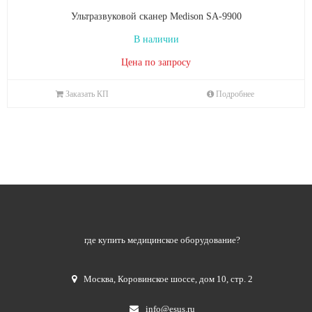
Ультразвуковой сканер Medison SA-9900
В наличии
Цена по запросу
Заказать КП
Подробнее
где купить медицинское оборудование?
Москва
,
Коровинское шоссе, дом 10, стр. 2
info@esus.ru