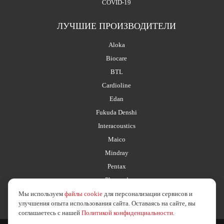
COVID-19
ЛУЧШИЕ ПРОИЗВОДИТЕЛИ
Aloka
Biocare
BTL
Cardioline
Edan
Fukuda Denshi
Interacoustics
Maico
Mindray
Pentax
Planmed
Мы используем
файлы cookie
для персонализации сервисов и
улучшения опыта использования сайта. Оставаясь на сайте, вы
соглашаетесь с нашей
Политикой конфиденциальности
.