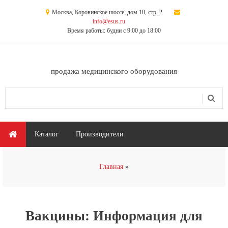
Перейти к основному содержанию
Москва, Коровинское шоссе, дом 10, стр. 2
info@esus.ru
Время работы: будни с 9:00 до 18:00
продажа медицинского оборудования
Поиск
Форма поиска
Главное меню
Каталог
Производители
Вы здесь
Главная
Вакцины: Информация для