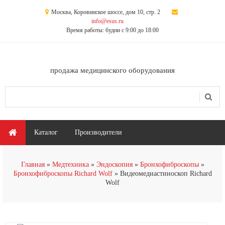
Перейти к основному содержанию
Москва, Коровинское шоссе, дом 10, стр. 2
info@esus.ru
Время работы: будни с 9:00 до 18:00
продажа медицинского оборудования
Поиск
Форма поиска
Главное меню
Каталог
Производители
Главная
Медтехника
Эндоскопия
Бронхофиброскопы
Бронхофиброскопы Richard Wolf
Видеомедиастиноскоп Richard
Wolf