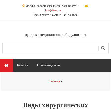
Перейти к основному содержанию
Москва, Коровинское шоссе, дом 10, стр. 2
info@esus.ru
Время работы: будни с 9:00 до 18:00
продажа медицинского оборудования
Поиск
Форма поиска
Главное меню
Каталог
Производители
Вы здесь
Главная
Виды хирургических