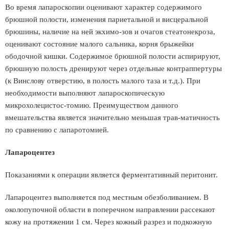
Во время лапароскопии оценивают характер содержимого
брюшной полости, изменения париетальной и висцеральной
брюшины, наличие на ней экхимо-зов и очагов стеатонекроза,
оценивают состояние малого сальника, корня брыжейки
ободочной кишки. Содержимое брюшной полости аспирируют,
брюшную полость дренируют через отдельные контраппертуры
(к Винслову отверстию, в полость малого таза и т.д.). При
необходимости выполняют лапароскопическую
микрохолецистос-томию. Преимуществом данного
вмешательства является значительно меньшая трав-матичность
по сравнению с лапаротомией.
Лапароцентез
Показаниями к операции является ферментативный перитонит.
Лапароцентез выполняется под местным обезболиванием. В
околопупочной области в поперечном направлении рассекают
кожу на протяжении 1 см. Через кожный разрез и подкожную