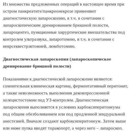
Из множества предложенных операций в настоящее время при
остром панкреатите/панкреонекрозе применяют
диагностическую лапароскопию, в т.ч. в сочетании с
лапароскопическим дренированием брюшной полости,
лапароцентез, пункционные хирургические вмешательства под
контролем ультразвука, лапаротомию, в т.ч. в сочетании с
некрсеквестрэктомией, люмботомию.
Диагностическая лапароскопия (лапароскопическое
дренирование брюшной полости)
Показаниями к диагностической лапароскопии являются:
сомнительная клиническая картина, ферментативный перитонит,
а также невозможность выполнения декомпрессионной
холецистостомии под УЗ-контролем. Диагностическая
лапароскопия выполняется в условиях карбоксиперитонеума
под общим обезболиванием или под продленной эпидуральной
анестезией. Вначале создают карбоксиперитонеум. Затем выше
или ниже пупка вводят торакопорт, а через него – лапароскоп.