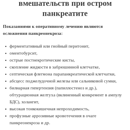
вмешательств при остром
панкреатите
Показаниями к оперативному лечению являются
осложнения панкреонекроза:
ферментативный или гнойный перитонит,
оментобурсит,
острые постнекротические кисты,
скопление жидкости в забрюшинной клетчатке,
септическая флегмона парапанкреатической клетчатки,
абсцесс поджелудочной железы или сальниковой сумки,
билиарная гипертензия (папиллостеноз и др.),
обтурационная желтуха (вклиненный конкремент в ампулу
БДС), холангит,
высокая тонкокишечная непроходимость,
профузные аррозивные кровотечения в очаге
панкреонекроза и др.