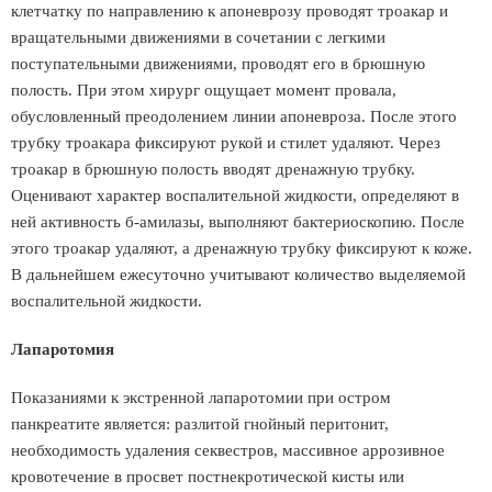
клетчатку по направлению к апоневрозу проводят троакар и
вращательными движениями в сочетании с легкими
поступательными движениями, проводят его в брюшную
полость. При этом хирург ощущает момент провала,
обусловленный преодолением линии апоневроза. После этого
трубку троакара фиксируют рукой и стилет удаляют. Через
троакар в брюшную полость вводят дренажную трубку.
Оценивают характер воспалительной жидкости, определяют в
ней активность б-амилазы, выполняют бактериоскопию. После
этого троакар удаляют, а дренажную трубку фиксируют к коже.
В дальнейшем ежесуточно учитывают количество выделяемой
воспалительной жидкости.
Лапаротомия
Показаниями к экстренной лапаротомии при остром
панкреатите является: разлитой гнойный перитонит,
необходимость удаления секвестров, массивное аррозивное
кровотечение в просвет постнекротической кисты или