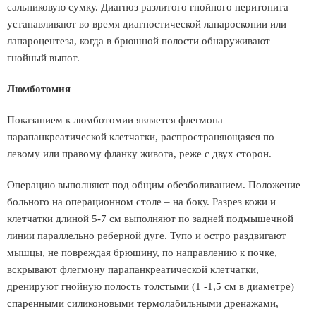
сальниковую сумку. Диагноз разлитого гнойного перитонита
устанавливают во время диагностической лапароскопии или
лапароцентеза, когда в брюшной полости обнаруживают
гнойный выпот.
Люмботомия
Показанием к люмботомии является флегмона
парапанкреатической клетчатки, распространяющаяся по
левому или правому фланку живота, реже с двух сторон.
Операцию выполняют под общим обезболиванием. Положение
больного на операционном столе – на боку. Разрез кожи и
клетчатки длиной 5-7 см выполняют по задней подмышечной
линии параллельно реберной дуге. Тупо и остро раздвигают
мышцы, не повреждая брюшину, по направлению к почке,
вскрывают флегмону парапанкреатической клетчатки,
дренируют гнойную полость толстыми (1 -1,5 см в диаметре)
спаренными силиконовыми термолабильными дренажами,