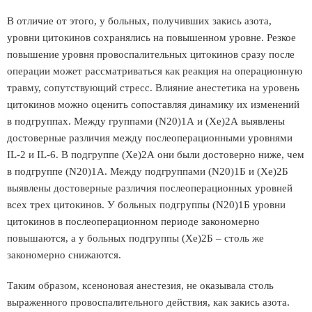
В отличие от этого, у больных, получивших закись азота,
уровни цитокинов сохранялись на повышенном уровне. Резкое
повышение уровня провоспалительных цитокинов сразу после
операции может рассматриваться как реакция на операционную
травму, сопутствующий стресс. Влияние анестетика на уровень
цитокинов можно оценить сопоставляя динамику их изменений
в подгруппах. Между группами (N20)1А и (Xe)2А выявлены
достоверные различия между послеоперационными уровнями
IL-2 и IL-6. В подгруппе (Xe)2А они были достоверно ниже, чем
в подгруппе (N20)1А. Между подгруппами (N20)1Б и (Xe)2Б
выявлены достоверные различия послеоперационных уровней
всех трех цитокинов. У больных подгруппы (N20)1Б уровни
цитокинов в послеоперационном периоде закономерно
повышаются, а у больных подгруппы (Xe)2Б – столь же
закономерно снижаются.
Таким образом, ксеноновая анестезия, не оказывала столь
выраженного провоспалительного действия, как закись азота.