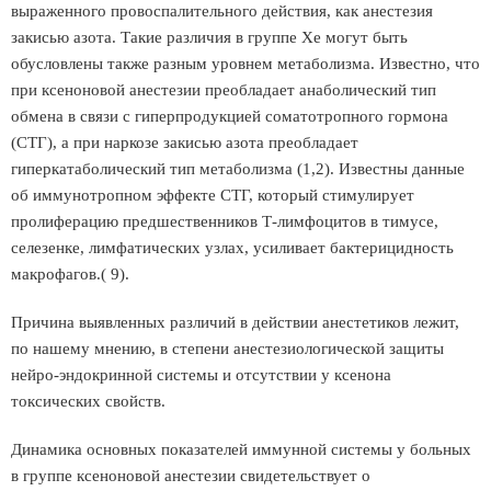
выраженного провоспалительного действия, как анестезия
закисью азота. Такие различия в группе Хе могут быть
обусловлены также разным уровнем метаболизма. Известно, что
при ксеноновой анестезии преобладает анаболический тип
обмена в связи с гиперпродукцией соматотропного гормона
(СТГ), а при наркозе закисью азота преобладает
гиперкатаболический тип метаболизма (1,2). Известны данные
об иммунотропном эффекте СТГ, который стимулирует
пролиферацию предшественников Т-лимфоцитов в тимусе,
селезенке, лимфатических узлах, усиливает бактерицидность
макрофагов.( 9).
Причина выявленных различий в действии анестетиков лежит,
по нашему мнению, в степени анестезиологической защиты
нейро-эндокринной системы и отсутствии у ксенона
токсических свойств.
Динамика основных показателей иммунной системы у больных
в группе ксеноновой анестезии свидетельствует о