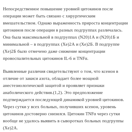
Непосредственное повышение уровней цитокинов после
операции может быть связано с хирургическим
вмешательством. Однако выраженность прироста концентрации
цитокинов после операции в разных подгруппах различалась.
Она была максимальной в подгруппах (N20)1А и (N20)1Б и
минимальной – в подгруппах (Xe)2А и (Xe)2Б. В подгруппе
(Xe)2Б было отмечено даже снижение концентрации
провоспалительных цитокинов IL-6 и TNFα.
Выявленные различия свидетельствуют о том, что ксенон в
отличие от закиси азота, обладает более мощной
анестезиологической защитой и проявляет признаки
анаболического действия.(1,2). Это предположение
подтверждается последующей динамикой уровней цитокинов.
Через сутки у всех больных, получивших ксенон, уровень
цитокинов достоверно снизилcя. Цитокин TNFα через сутки
вообще не удалось выявить в сыворотках больных подгруппы
(Xe)2А.