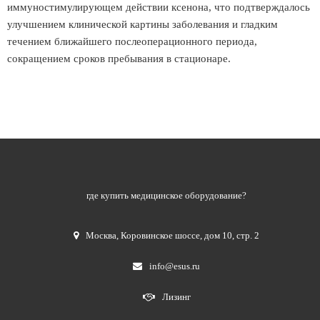
иммуностимулирующем действии ксенона, что подтверждалось
улучшением клинической картины заболевания и гладким
течением ближайшего послеоперационного периода,
сокращением сроков пребывания в стационаре.
где купить медицинское оборудование?
Москва
,
Коровинское шоссе, дом 10, стр. 2
info@esus.ru
Лизинг