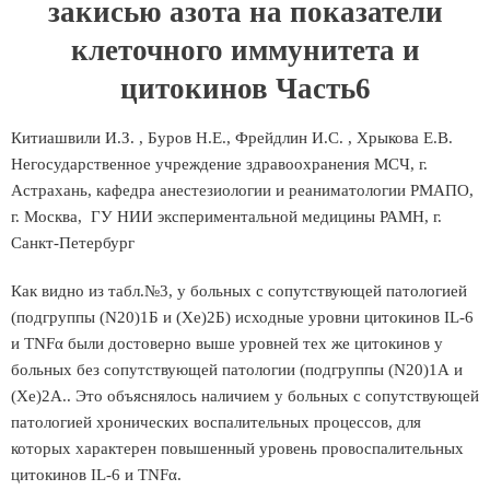
закисью азота на показатели
клеточного иммунитета и
цитокинов Часть6
Китиашвили И.З. , Буров Н.Е., Фрейдлин И.С. , Хрыкова Е.В.
Негосударственное учреждение здравоохранения МСЧ, г.
Астрахань, кафедра анестезиологии и реаниматологии РМАПО,
г. Москва, ГУ НИИ экспериментальной медицины РАМН, г.
Санкт-Петербург
Как видно из табл.№3, у больных с сопутствующей патологией
(подгруппы (N20)1Б и (Xe)2Б) исходные уровни цитокинов IL-6
и TNFα были достоверно выше уровней тех же цитокинов у
больных без сопутствующей патологии (подгруппы (N20)1А и
(Xe)2А.. Это объяснялось наличием у больных с сопутствующей
патологией хронических воспалительных процессов, для
которых характерен повышенный уровень провоспалительных
цитокинов IL-6 и TNFα.