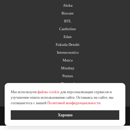
Aloka
Biocare
BTL
Cardioline
Edan
Fukuda Denshi
Interacoustics
Maico
Mindray
Pentax
Planmed
Мы используем
файлы cookie
для персонализации сервисов и
улучшения опыта использования сайта. Оставаясь на сайте, вы
соглашаетесь с нашей
Политикой конфиденциальности
.
2026 © esus.ru
политика в отношении обработки персональных данных
Хорошо
Создание сайта
Medafarm Studio