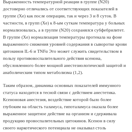
Выраженность температурной реакции в группе (N20)
достоверно отличались от соответствующих показателей в
группе (Xe) как после операции, так и через 3 и 8 суток. В
частности, в групп (Xe) к 8-ым суткам температура у больных
нормализовалась, а в группе (N20) сохранялся субфебрилитет.
В группе (Xe) нормализация температуры протекала на фоне
выраженного снижения уровней содержания в сыворотке крови
цитокинов IL-6 и TNFα Это может служить свидетельством в
пользу противовоспалительного действия ксенона,
обусловленного более мощной анестезиологической защитой и
анаболическим типом метаболизма (1,2).
Таким образом, динамика основных показателей иммунного
статуса находится в тесной связи с действием анестетика.
Ксеноновая анестезия, воздействие которой было более
глубоким на область таламуса, гипоталамуса оказала более
выраженное защитное действие на организм и сдерживала
продукцию провоспалительных цитокинов. Ксенон в силу
своего наркотического потенциала не оказывал столь