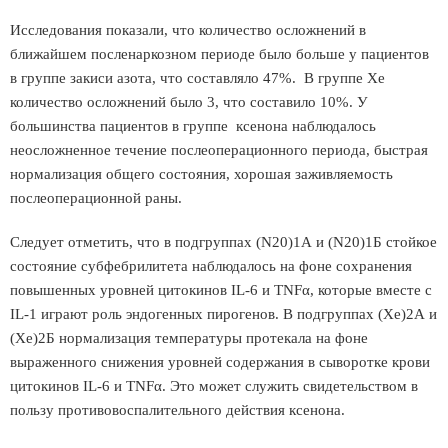
Исследования показали, что количество осложнений в
ближайшем посленаркозном периоде было больше у пациентов
в группе закиси азота, что составляло 47%. В группе Хе
количество осложнений было 3, что составило 10%. У
большинства пациентов в группе ксенона наблюдалось
неосложненное течение послеоперационного периода, быстрая
нормализация общего состояния, хорошая заживляемость
послеоперационной раны.
Следует отметить, что в подгруппах (N20)1А и (N20)1Б стойкое
состояние субфебрилитета наблюдалось на фоне сохранения
повышенных уровней цитокинов IL-6 и TNFα, которые вместе с
IL-1 играют роль эндогенных пирогенов. В подгруппах (Xe)2А и
(Xe)2Б нормализация температуры протекала на фоне
выраженного снижения уровней содержания в сыворотке крови
цитокинов IL-6 и TNFα. Это может служить свидетельством в
пользу противовоспалительного действия ксенона.