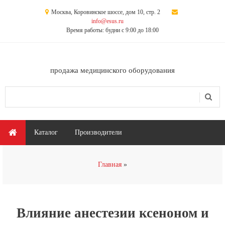
Перейти к основному содержанию
Москва, Коровинское шоссе, дом 10, стр. 2
info@esus.ru
Время работы: будни с 9:00 до 18:00
продажа медицинского оборудования
Поиск
Форма поиска
Главное меню
Каталог
Производители
Вы здесь
Главная
Влияние анестезии ксеноном и