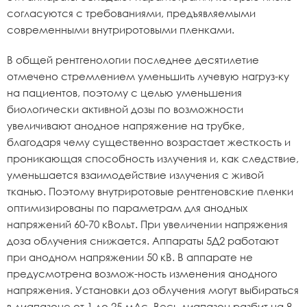
согласуются с требованиями, предъявляемыми
современными внутриротовыми пленками.
В общей рентгенологии последнее десятилетие
отмечено стремлением уменьшить лучевую нагруз-ку
на пациентов, поэтому с целью уменьшения
биологически активной дозы по возможности
увеличивают анодное напряжение на трубке,
благодаря чему существенно возрастает жесткость и
проникающая способность излучения и, как следствие,
уменьшается взаимодействие излучения с живой
тканью. Поэтому внутриротовые рентгеновские пленки
оптимизированы по параметрам для анодных
напряжений 60-70 кВольт. При увеличении напряжения
доза облучения снижается. Аппараты 5Д2 работают
при анодном напряжении 50 кВ. В аппарате не
предусмотрена возмож-ность изменения анодного
напряжения. Установки доз облучения могут выбираться
в диапазоне от 1 до 25 мАс. Весь диапазон разбит на 8