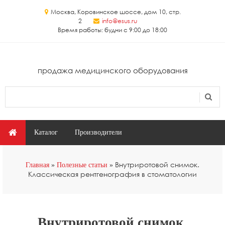
Перейти к основному содержанию
Москва, Коровинское шоссе, дом 10, стр.
2
info@esus.ru
Время работы: будни с 9:00 до 18:00
продажа медицинского оборудования
Поиск
Форма поиска
Главное меню
Каталог
Производители
Вы здесь
Внутриротовой снимок.
Главная
Полезные статьи
Классическая рентгенография в стоматологии
Внутриротовой снимок.