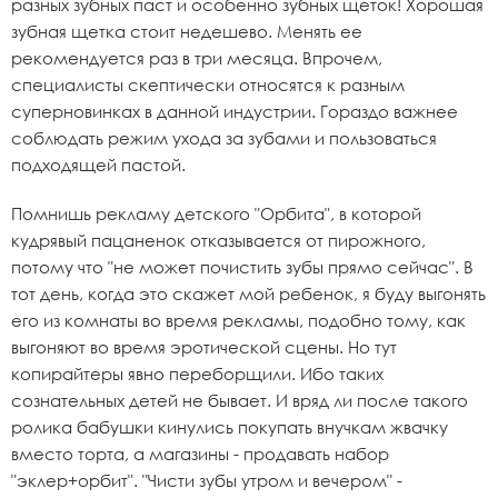
разных зубных паст и особенно зубных щеток! Хорошая
зубная щетка стоит недешево. Менять ее
рекомендуется раз в три месяца. Впрочем,
специалисты скептически относятся к разным
суперновинках в данной индустрии. Гораздо важнее
соблюдать режим ухода за зубами и пользоваться
подходящей пастой.
Помнишь рекламу детского "Орбита", в которой
кудрявый пацаненок отказывается от пирожного,
потому что "не может почистить зубы прямо сейчас". В
тот день, когда это скажет мой ребенок, я буду выгонять
его из комнаты во время рекламы, подобно тому, как
выгоняют во время эротической сцены. Но тут
копирайтеры явно переборщили. Ибо таких
сознательных детей не бывает. И вряд ли после такого
ролика бабушки кинулись покупать внучкам жвачку
вместо торта, а магазины - продавать набор
"эклер+орбит". "Чисти зубы утром и вечером" -