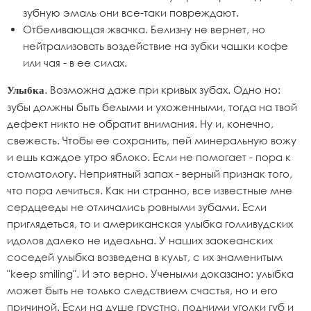
зубную эмаль они все-таки повреждают.
Отбеливающая жвачка. Белизну не вернет, но
нейтрализовать воздействие на зубки чашки кофе
или чая - в ее силах.
. Возможна даже при кривых зубах. Одно но:
Улыбка
зубы должны быть белыми и ухоженными, тогда на твой
дефект никто не обратит внимания. Ну и, конечно,
свежесть. Чтобы ее сохранить, пей минеральную вожу
и ешь каждое утро яблоко. Если не помогает - пора к
стоматологу. Неприятный запах - верный признак того,
что пора лечиться. Как ни странно, все известные мне
сердцееды не отличались ровными зубами. Если
приглядеться, то и американская улыбка голливудских
идолов далеко не идеальна. У наших заокеанских
соседей улыбка возведена в культ, с их знаменитым
"keep smiling". И это верно. Учеными доказано: улыбка
может быть не только следствием счастья, но и его
причиной. Если на душе грустно, подними уголки губ и