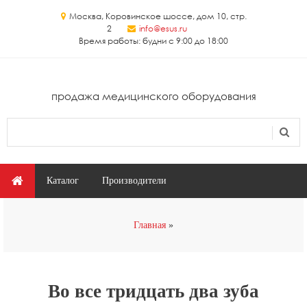
Перейти к основному содержанию
Москва, Коровинское шоссе, дом 10, стр.
2
info@esus.ru
Время работы: будни с 9:00 до 18:00
продажа медицинского оборудования
Поиск
Форма поиска
Главное меню
Каталог
Производители
Вы здесь
Главная
Во все тридцать два зуба