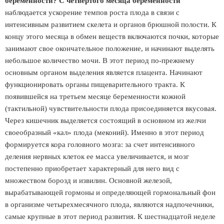
беременности?
С четвертого месяца беременности
наблюдается ускорение темпов роста плода в связи с
интенсивным развитием скелета и органов брюшной полости. К
концу этого месяца в обмен веществ включаются почки, которые
занимают свое окончательное положение, и начинают выделять
небольшое количество мочи. В этот период по-прежнему
основным органом выделения является плацента. Начинают
функционировать органы пищеварительного тракта. К
появившейся на третьем месяце беременности кожной
(тактильной) чувствительности плода присоединяется вкусовая.
Через кишечник выделяется состоящий в основном из желчи
своеобразный «кал» плода (меконий). Именно в этот период
формируется кора головного мозга: за счет интенсивного
деления нервных клеток ее масса увеличивается, и мозг
постепенно приобретает характерный для него вид с
множеством борозд и извилин. Основной железой,
вырабатывающей гормоны и определяющей гормональный фон
в организме четырехмесячного плода, являются надпочечники,
самые крупные в этот период развития. К шестнадцатой неделе