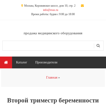
Перейти к основному содержанию
Москва, Коровинское шоссе, дом 10, стр. 2
info@esus.ru
Время работы: будни с 9:00 до 18:00
продажа медицинского оборудования
Поиск
Форма поиска
Главное меню
Каталог
Производители
Вы здесь
Главная
Второй триместр беременности