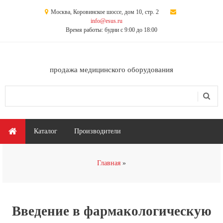
Перейти к основному содержанию
Москва, Коровинское шоссе, дом 10, стр. 2
info@esus.ru
Время работы: будни с 9:00 до 18:00
продажа медицинского оборудования
Поиск
Форма поиска
Главное меню
Каталог
Производители
Вы здесь
Главная
Введение в фармакологическую