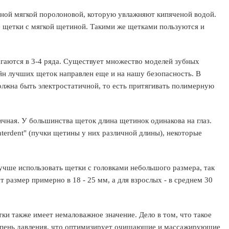
ьной мягкой поролоновой, которую увлажняют кипяченой водой.
е щетки с мягкой щетиной. Такими же щетками пользуются и
агаются в 3-4 ряда. Существует множество моделей зубных
йн лучших щеток направлен еще и на нашу безопасность. В
должна быть электростатичной, то есть притягивать полимерную
чная. У большинства щеток длина щетинок одинакова на глаз.
terdent" (пучки щетины у них различной длины), некоторые
учше использовать щетки с головками небольшого размера, так
т размер примерно в 18 - 25 мм, а для взрослых - в среднем 30
ки также имеет немаловажное значение. Дело в том, что такое
тепень давления, что оптимизирует очищающие и массажирующие