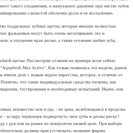
меет такого соединения, и мануальное давление при чистке зубов
равмированию слизистой оболочки десен и ее воспалению.
ство поддельных зубных щеток, которые внешне полностью
тих фальшивок могут быть очень негативными: это и
нов, и опущение края десны, а также оголение шейки зуба,
убной щетки. Рассмотрим отличия на примере всем сейчас
Aquafresh Max Active". Как только появилась эта модель, рынок
ы имеем дело с новым видом пиратства, которое, в отличие от
. Понятно, что такие индивидуальные средства гигиены, как
 лицензии, тестирования и необходимых испытаний. Иначе, они
ных неизвестно кем и где, - их цена, колеблющаяся в пределах
то - за пару червонцев подвергнуть свои зубы и десны риску?
дь с рук или на рынке по невероятно низкой цене. При выборе
е обязательно должны присутствовать: название фирмы