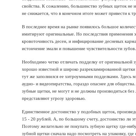
свойства. К сожалению, большинство зубных щеток не и
не снижается, что в конечном итоге может привести к т
В последнее время на рынке появилось большое количе
имитируют оригинальные. Но последствия применения э
кровоточивость десен, и инфицирование десневых карма
истончение эмали и повышение чувствительности зубов.
Необходимо четко отличать подделку от оригинальной з
хорошо известной и широко разрекламированной щетки "
тут же заполнился ее хитроумными подделками. Здесь м
аудио- и видеопиратства, гораздо опаснее для общества
зубные щетки, не могут и не должны производиться без
представляют угрозу здоровью.
Единственное достоинство у подобных щеток, произведен
15 - 20 рублей. А, по большому счету, достоинство ли э
Поэтому желательно не покупать зубную щетку где-нибу
зубной щетки сначала надо посмотреть на упаковку, гд