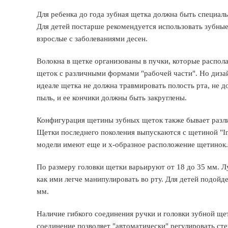
Для ребенка до года зубная щетка должна быть специал
Для детей постарше рекомендуется использовать зубны
взрослые с заболеваниями десен.
Волокна в щетке организованы в пучки, которые распол
щеток с различными формами "рабочей части". Но диза
идеале щетка не должна травмировать полость рта, не 
пыль, и ее кончики должны быть закруглены.
Конфигурация щетины зубных щеток также бывает разли
Щетки последнего поколения выпускаются с щетиной "In
модели имеют еще и х-образное расположение щетинок.
По размеру головки щетки варьируют от 18 до 35 мм. Л
как ими легче манипулировать во рту. Для детей подойде
мм.
Наличие гибкого соединения ручки и головки зубной щет
соединение позволяет "автоматически" регулировать с