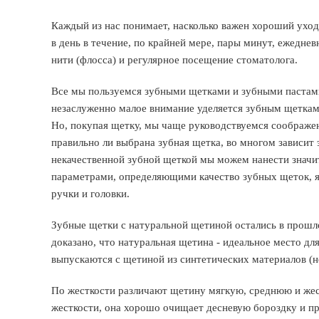
Каждый из нас понимает, насколько важен хороший уход 
в день в течение, по крайней мере, пары минут, ежед
нити (флосса) и регулярное посещение стоматолога.
Все мы пользуемся зубными щетками и зубными пастами
незаслуженно малое внимание уделяется зубным щеткам.
Но, покупая щетку, мы чаще руководствуемся соображени
правильно ли выбрана зубная щетка, во многом зависит 
некачественной зубной щеткой мы можем нанести значи
параметрами, определяющими качество зубных щеток, яв
ручки и головки.
Зубные щетки с натуральной щетиной остались в прошло
доказано, что натуральная щетина - идеальное место д
выпускаются с щетиной из синтетических материалов (н
По жесткости различают щетину мягкую, среднюю и жес
жесткости, она хорошо очищает десневую бороздку и п