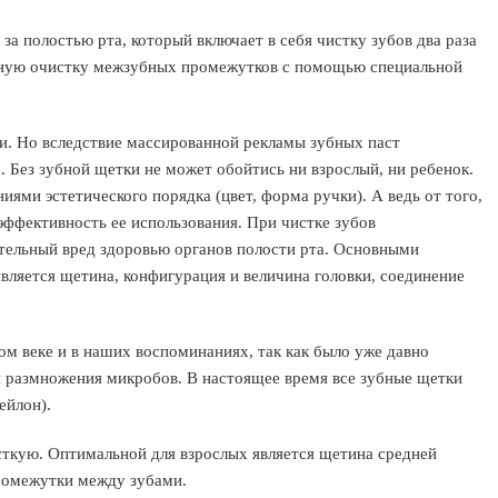
за полостью рта, который включает в себя чистку зубов два раза
невную очистку межзубных промежутков с помощью специальной
. Но вследствие массированной рекламы зубных паст
 Без зубной щетки не может обойтись ни взрослый, ни ребенок.
ями эстетического порядка (цвет, форма ручки). А ведь от того,
эффективность ее использования. При чистке зубов
тельный вред здоровью органов полости рта. Основными
ляется щетина, конфигурация и величина головки, соединение
м веке и в наших воспоминаниях, так как было уже давно
ля размножения микробов. В настоящее время все зубные щетки
ейлон).
ткую. Оптимальной для взрослых является щетина средней
ромежутки между зубами.