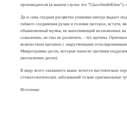
производителя (в нашем случае это "GlaxoSmithKline"); 
Да и сама скудная расцветка упаковки иногда выдает п
гибкого соединения ручки и головки (которое, кстати, я
обыкновенный муляж, не выполняющий возложенных на не
сожалению, на глаз не различить, - это щетина. Ориги
количеством щетинок с закругленными отполированным
Микротравмы десен, которые наносят щетинки подделок 
(воспалению десен).
В виду всего сказанного выше хочется настоятельно по
стоматологических заболеваний только оригинальные з
Источник: