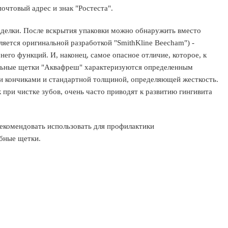
почтовый адрес и знак "Ростеста".
одделки. После вскрытия упаковки можно обнаружить вместо
вляется оригинальной разработкой "SmithKline Beecham") -
го функций. И, наконец, самое опасное отличие, которое, к
нальные щетки "Аквафреш" характеризуются определенным
и кончиками и стандартной толщиной, определяющей жесткость.
при чистке зубов, очень часто приводят к развитию гингивита
рекомендовать использовать для профилактики
убные щетки.