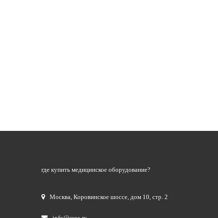
где купить медицинское оборудование?
Москва
,
Коровинское шоссе, дом 10, стр. 2
info@esus.ru