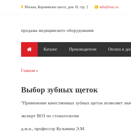
Перейти к основному содержанию
Москва, Коровинское шоссе, дом 10, стр. 2
info@esus.ru
продажа медицинского оборудования
Главное меню
Каталог
Производители
Оплата и до
Главная
Вы здесь
Выбор зубных щеток
"Применение качественных зубных щеток позволяет знач
эксперт ВОЗ по стоматологии
д.м.н., профессор Кузьмина Э.М.