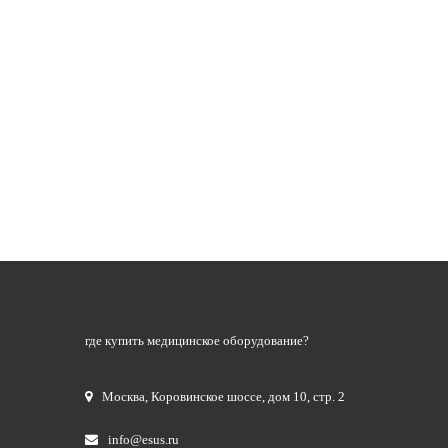
где купить медицинское оборудование?
Москва
,
Коровинское шоссе, дом 10, стр. 2
info@esus.ru