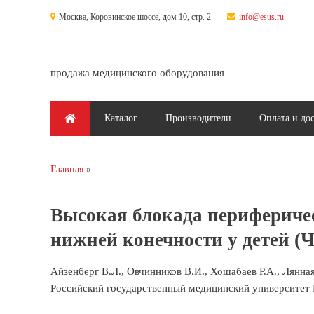
Перейти к основному содержанию
Москва, Коровинское шоссе, дом 10, стр. 2
info@esus.ru
продажа медицинского оборудования
Главное меню
Каталог
Производители
Оплата и до
Главная
Вы здесь
Высокая блокада перифериче
нижней конечности у детей (Ч
Айзенберг В.Л., Овчинников В.И., Хошабаев Р.А., Лянная
Российский государственный медицинский университет 