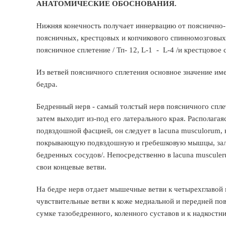
АНАТОМИЧЕСКИЕ ОБОСНОВАНИЯ.
Нижняя конечность получает иннервацию от пояснично- 
поясничных, крестцовых и копчикового спинномозговых
поясничное сплетение / Тп- 12, L-1 - L-4 /и крестцовое 
Из ветвей поясничного сплетения основное значение им
бедра.
Бедренный нерв - самый толстый нерв поясничного сплет
затем выходит из-под его латерального края. Располагаяс
подвздошной фасцией, он следует в lacuna musculorum,
покрывающую подвздошную и гребешковую мышцы, залегая
бедренных сосудов/. Непосредственно в lacuna musculeru
свои концевые ветви.
На бедре нерв отдает мышечные ветви к четырехглавой
чувствительные ветви к коже медиальной и передней по
сумке тазобедренного, коленного суставов и к надкостн