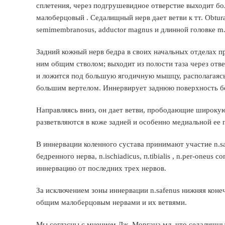
сплетения, через подгрушевидное отверстие выходит б
малоберцовый . Седалищный нерв дает ветви к тт. Obturato
semimembranosus, adductor magnus и длинной головке m.b
Задний кожный нерв бедра в своих начальных отделах пр
ним общим стволом; выходит из полости таза через от
и ложится под большую ягодичную мышцу, располагаяс
большим вертелом. Иннервирует заднюю поверхность б
Направляясь вниз, он дает ветви, прободающие широку
разветвляются в коже задней и особенно медиальной ее 
В иннервации коленного сустава принимают участие n.sa
бедренного нерва, n.ischiadicus, п.tibialis , n.per-oneu
иннервацию от последних трех нервов.
За исключением зоны иннервации n.safenus нижняя кон
общим малоберцовым нервами и их ветвями.
Мы согласны с мнением Дж. Моргана мл, что седалищны