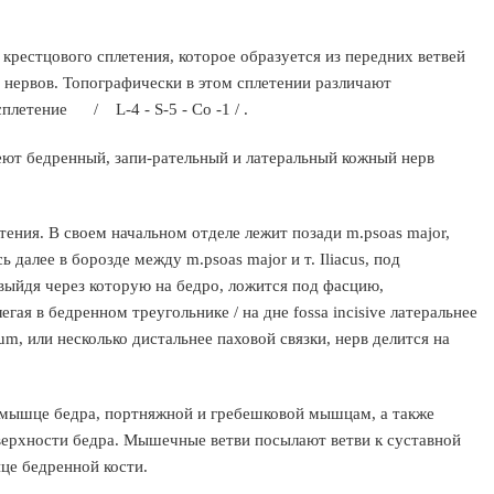
крестцового сплетения, которое образуется из передних ветвей
 нервов. Топографически в этом сплетении различают
сплетение / L-4 - S-5 - Со -1 / .
еют бедренный, запи-рательный и латеральный кожный нерв
ения. В своем начальном отделе лежит позади m.psoas major,
ь далее в борозде между m.psoas major и т. Iliacus, под
 выйдя через которую на бедро, ложится под фасцию,
 в бедренном треугольнике / на дне fossa incisive латеральнее
m, или несколько дистальнее паховой связки, нерв делится на
 мышце бедра, портняжной и гребешковой мышцам, а также
верхности бедра. Мышечные ветви посылают ветви к суставной
ице бедренной кости.