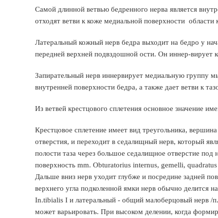
Самой длинной ветвью бедренного нерва является внутр
отходят ветви к коже медиальной поверхности области к
Латеральный кожный нерв бедра выходит на бедро у на
передней верхней подвздошной ости. Он иннер-вирует к
Запирательный нерв иннервирует медиальную группу мы
внутренней поверхности бедра, а также дает ветви к таз
Из ветвей крестцового сплетения основное значение им
Крестцовое сплетение имеет вид треугольника, вершина
отверстия, и переходит в седалищный нерв, который яв
полости таза через большое седалищное отверстие по
поверхность mm. Obturatorius internus, gemelli, quadra
Дальше вниз нерв уходит глубже и посредине задней п
верхнего угла подколенной ямки нерв обычно делится н
In.tibialis I и латеральный - общий малоберцовый нерв 
может варьировать. При высоком делении, когда формир