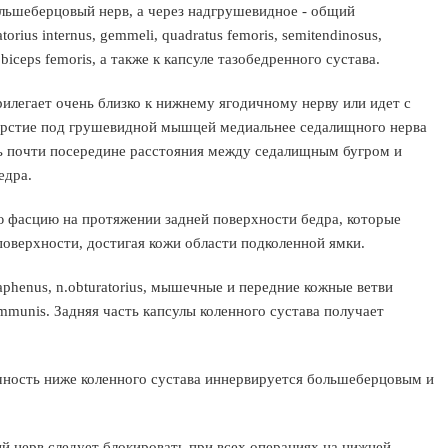
ольшеберцовый нерв, а через надгрушевидное - общий
rius internus, gemmeli, quadratus femoris, semitendinosus,
iceps femoris, а также к капсуле тазобедренного сустава.
илегает очень близко к нижнему ягодичному нерву или идет с
верстие под грушевидной мышцей медиальнее седалищного нерва
ь почти посередине расстояния между седалищным бугром и
едра.
ю фасцию на протяжении задней поверхности бедра, которые
поверхности, достигая кожи области подколенной ямки.
phenus, n.obturatorius, мышечные и передние кожные ветви
s communis. Задняя часть капсулы коленного сустава получает
ечность ниже коленного сустава иннервируется большеберцовым и
й нерв следует блокировать при всех операциях на нижней