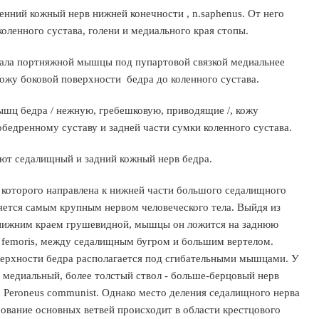
енний кожный нерв нижней конечности , n.saphenus. От него
оленного сустава, голени и медиального края стопы.
чала портняжной мышцы под пупартовой связкой медиальнее
ожу боковой поверхности бедра до коленного сустава.
шц бедра / нежную, гребешковую, приводящие /, кожу
обедренному суставу и задней части сумки коленного сустава.
еют седалищный и задний кожный нерв бедра.
 которого направлена к нижней части большого седалищного
ляется самым крупным нервом человеческого тела. Выйдя из
д нижним краем грушевидной, мышцы он ложится на заднюю
tus femoris, между седалищным бугром и большим вертелом.
оверхности бедра располагается под сгибательными мышцами. У
а медиальный, более толстый ствол - больше-берцовый нерв
/п. Peroneus communist. Однако место деления седалищного нерва
ование основных ветвей происходит в области крестцового