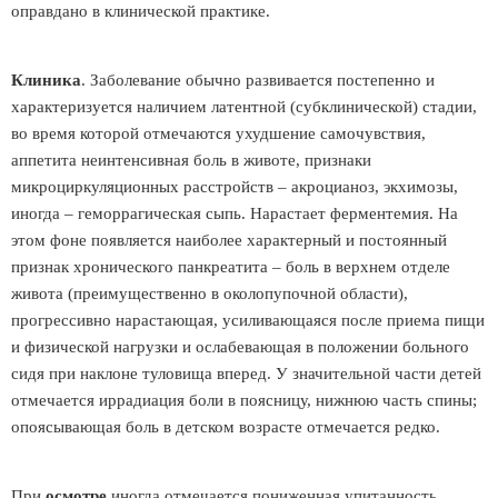
оправдано в клинической практике.
Клиника
. Заболевание обычно развивается постепенно и
характеризуется наличием латентной (субклинической) стадии,
во время которой отмечаются ухудшение самочувствия,
аппетита неинтенсивная боль в животе, признаки
микроциркуляционных расстройств – акроцианоз, экхимозы,
иногда – геморрагическая сыпь. Нарастает ферментемия. На
этом фоне появляется наиболее характерный и постоянный
признак хронического панкреатита – боль в верхнем отделе
живота (преимущественно в околопупочной области),
прогрессивно нарастающая, усиливающаяся после приема пищи
и физической нагрузки и ослабевающая в положении больного
сидя при наклоне туловища вперед. У значительной части детей
отмечается иррадиация боли в поясницу, нижнюю часть спины;
опоясывающая боль в детском возрасте отмечается редко.
При
осмотре
иногда отмечается пониженная упитанность