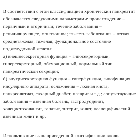
В соответствии с этой классификацией хронический панкреатит
обозначается следующими параметрами: происхождение –
первичный и вторичный; течение заболевания –
рецидивирующее, монотонное; тяжесть заболевания – легкая,
среднетяжелая, тяжелая; функциональное состояние
поджелудочной железы:
а) внешнесекреторная функция – гипосекреторный,
гиперсекреторный, обтурационный, нормальный тип
панкреатической секреции;
б) внутрисекреторная функция – гиперфункция, гипофункция
инсулярного аппарата; осложнения – ложная киста,
панкреолитиаз, сахарный диабет, плеврит и т.д.; сопутствующие
заболевания – язвенная болезнь, гастродуоденит,
холецистохолангит, гепатит, энтерит, колит, неспецифический
язвенный колит и др.
Использование вышеприведенной классификации вполне