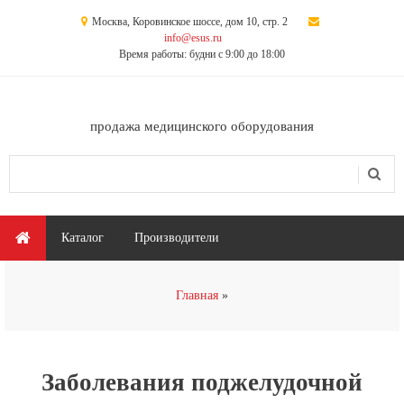
Перейти к основному содержанию
Москва, Коровинское шоссе, дом 10, стр. 2
info@esus.ru
Время работы: будни с 9:00 до 18:00
продажа медицинского оборудования
Поиск
Форма поиска
Главное меню
Каталог
Производители
Вы здесь
Главная
Заболевания поджелудочной