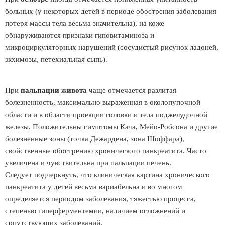
больных (у некоторых детей в периоде обострения заболевания
потеря массы тела весьма значительна), на коже
обнаруживаются признаки гиповитаминоза и
микроциркуляторных нарушений (сосудистый рисунок ладоней,
экхимозы, петехиальная сыпь).
При
пальпации живота
чаще отмечается разлитая
болезненность, максимально выраженная в околопупочной
области и в области проекции головки и тела поджелудочной
железы. Положительны симптомы Кача, Мейо-Робсона и другие
болезненные зоны (точка Дежардена, зона Шоффара),
свойственные обострению хронического панкреатита. Часто
увеличена и чувствительна при пальпации печень.
Следует подчеркнуть, что клиническая картина хронического
панкреатита у детей весьма вариабельна и во многом
определяется периодом заболевания, тяжестью процесса,
степенью гиперферментемии, наличием осложнений и
сопутствующих заболеваний.