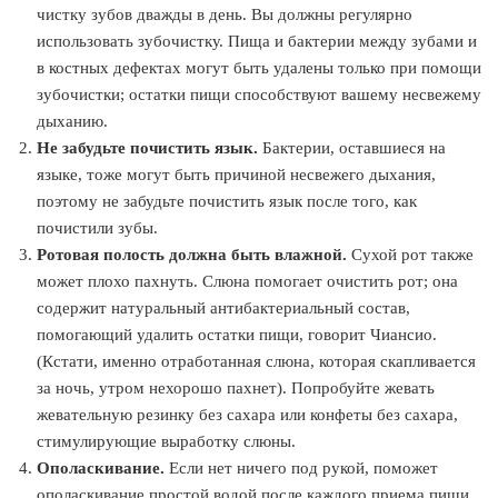
чистку зубов дважды в день. Вы должны регулярно
использовать зубочистку. Пища и бактерии между зубами и
в костных дефектах могут быть удалены только при помощи
зубочистки; остатки пищи способствуют вашему несвежему
дыханию.
Не забудьте почистить язык.
Бактерии, оставшиеся на
языке, тоже могут быть причиной несвежего дыхания,
поэтому не забудьте почистить язык после того, как
почистили зубы.
Ротовая полость должна быть влажной.
Сухой рот также
может плохо пахнуть. Слюна помогает очистить рот; она
содержит натуральный антибактериальный состав,
помогающий удалить остатки пищи, говорит Чиансио.
(Кстати, именно отработанная слюна, которая скапливается
за ночь, утром нехорошо пахнет). Попробуйте жевать
жевательную резинку без сахара или конфеты без сахара,
стимулирующие выработку слюны.
Ополаскивание.
Если нет ничего под рукой, поможет
ополаскивание простой водой после каждого приема пищи,