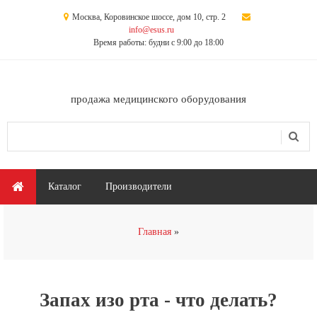
Перейти к основному содержанию
Москва, Коровинское шоссе, дом 10, стр. 2
info@esus.ru
Время работы: будни с 9:00 до 18:00
продажа медицинского оборудования
Поиск
Форма поиска
Главное меню
Каталог
Производители
Вы здесь
Главная
Запах изо рта - что делать?