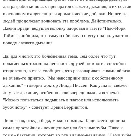
для разработки новых препаратов свежего дыхания, в их состав
в основном входят спирт и ароматические добавки. Но все же
людей продолжает волновать эта проблема. Действительно,
Джейн Бради, ведущая колонку здоровья в газете "Нью-Йорк
Таймс" сообщила, что самую обильную почту она получает по
поводу свежего дыхания.
Да, для многих это болезненная тема. Тем более что тут
полагаешься только на честность друзей: немногие способны
откровенно, в глаза сообщить, что разговаривать с вами вблизи
не очень-то приятно. "Мы невосприимчивы к собственному
дыханию" - говорит доктор Линда Ниссен. Как узнать, свежее
ли у вас дыхание, особенно если впереди важная встреча?
"Можно попытаться подышать в платок или использовать
зубочистку" - советует Эрвин Бэррингтон.
Лишь зная, откуда беда, можно помочь. Чаще всего причина
самая простейшая - нечищенные или больные зубы. Плюс к
тому - бактерии, которых во рту видимо-невидимо. "Сами зубы