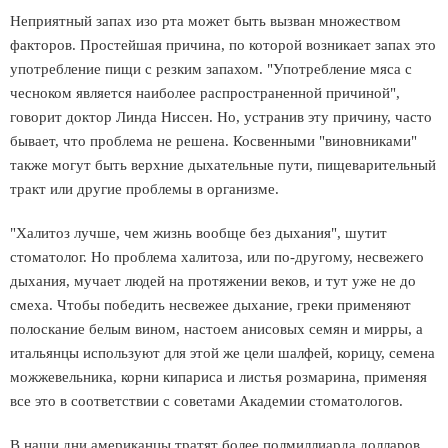
Неприятный запах изо рта может быть вызван множеством
факторов. Простейшая причина, по которой возникает запах это
употребление пищи с резким запахом. "Употребление мяса с
чесноком является наиболее распространенной причиной",
говорит доктор Линда Ниссен. Но, устранив эту причину, часто
бывает, что проблема не решена. Косвенными "виновниками"
также могут быть верхние дыхательные пути, пищеварительный
тракт или другие проблемы в организме.
"Халитоз лучше, чем жизнь вообще без дыхания", шутит
стоматолог. Но проблема халитоза, или по-другому, несвежего
дыхания, мучает людей на протяжении веков, и тут уже не до
смеха. Чтобы победить несвежее дыхание, греки применяют
полоскание белым вином, настоем анисовых семян и мирры, а
итальянцы используют для этой же цели шалфей, корицу, семена
можжевельника, корни кипариса и листья розмарина, применяя
все это в соответствии с советами Академии стоматологов.
В наши дни американцы тратят более полмиллиарда долларов