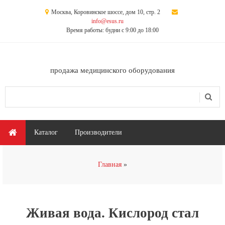
Перейти к основному содержанию
Москва, Коровинское шоссе, дом 10, стр. 2
info@esus.ru
Время работы: будни с 9:00 до 18:00
продажа медицинского оборудования
Поиск
Форма поиска
Главное меню
Каталог
Производители
Вы здесь
Главная
Живая вода. Кислород стал