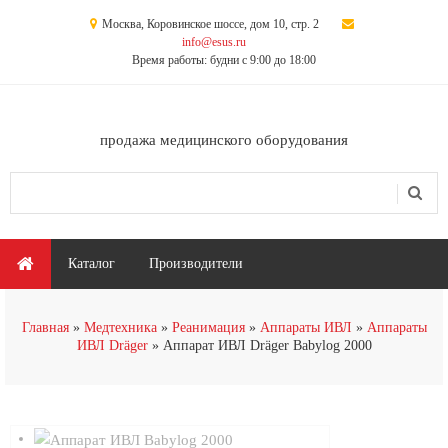
Перейти к основному содержанию
Москва, Коровинское шоссе, дом 10, стр. 2
info@esus.ru
Время работы: будни с 9:00 до 18:00
продажа медицинского оборудования
Поиск
Форма поиска
Главное меню
Каталог
Производители
Главная
Медтехника
Реанимация
Аппараты ИВЛ
Аппараты
ИВЛ Dräger
Аппарат ИВЛ Dräger Babylog 2000