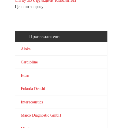
Clarity 3D с функцией томосинтеза
Цена по запросу
Производители
Aloka
Cardioline
Edan
Fukuda Denshi
Interacoustics
Maico Diagnostic GmbH