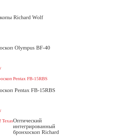
копы Richard Wolf
оскоп Olympus BF-40
у
оскоп Pentax FB-15RBS
у
Оптический
интегрированный
бронхоскоп Richard