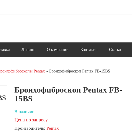
ставка
Лизинг
О компании
Контакты
Статьи
ронхофиброскопы Pentax
Бронхофиброскоп Pentax FB-15BS
Бронхофиброскоп Pentax FB-
BS
15BS
В наличии
Цена по запросу
Производитель:
Pentax