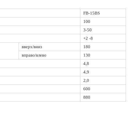
FB-15BS
100
3-50
+2 -8
вверх/вниз
180
вправо/влево
130
4,8
4,9
2,0
600
880