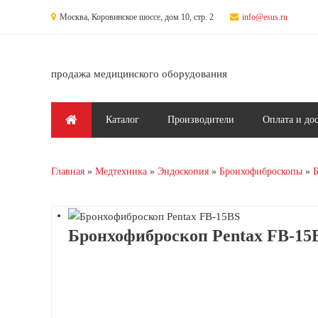
Перейти к основному содержанию
Москва, Коровинское шоссе, дом 10, стр. 2
info@esus.ru
продажа медицинского оборудования
Главное меню
Каталог
Производители
Оплата и до
Главная
Медтехника
Эндоскопия
Бронхофиброскопы
Б
Бронхофиброскоп Pentax FB-15