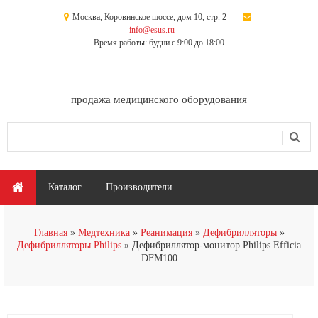
Перейти к основному содержанию
Москва, Коровинское шоссе, дом 10, стр. 2
info@esus.ru
Время работы: будни с 9:00 до 18:00
продажа медицинского оборудования
Поиск
Форма поиска
Главное меню
Каталог
Производители
Главная
Медтехника
Реанимация
Дефибрилляторы
Дефибрилляторы Philips
Дефибриллятор-монитор Philips Efficia
DFM100