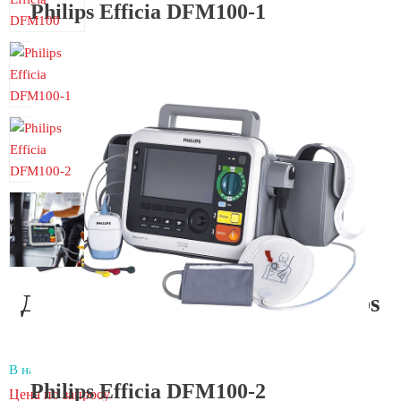
Philips Efficia DFM100-1
Дефибриллятор-монитор Philips
Efficia DFM100
В наличии
Philips Efficia DFM100-2
Цена по запросу