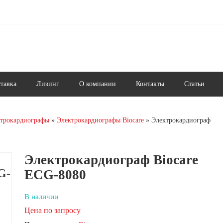
ставка
Лизинг
О компании
Контакты
Статьи
трокардиографы
Электрокардиографы Biocare
Электрокардиограф
Электрокардиограф Biocare
G-
ECG-8080
В наличии
Цена по запросу