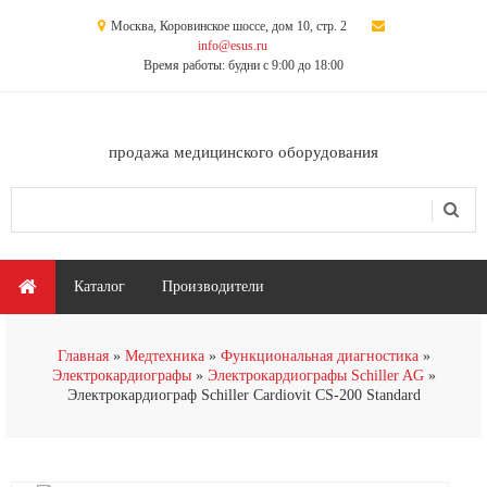
Перейти к основному содержанию
Москва, Коровинское шоссе, дом 10, стр. 2
info@esus.ru
Время работы: будни с 9:00 до 18:00
продажа медицинского оборудования
Поиск
Форма поиска
Главное меню
Каталог
Производители
Главная
Медтехника
Функциональная диагностика
Электрокардиографы
Электрокардиографы Schiller AG
Электрокардиограф Schiller Cardiovit CS-200 Standard