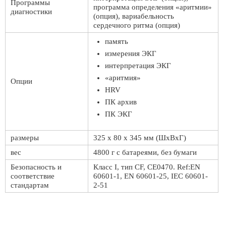
Программы
программа определения «аритмии»
диагностики
(опция), вариабельность
сердечного ритма (опция)
память
измерения ЭКГ
интерпретация ЭКГ
«аритмия»
Опции
HRV
ПК архив
ПК ЭКГ
размеры
325 х 80 х 345 мм (ШxВxГ)
вес
4800 г с батареями, без бумаги
Безопасность и
Класс I, тип CF, CE0470. Ref:EN
соответствие
60601-1, EN 60601-25, IEC 60601-
стандартам
2-51