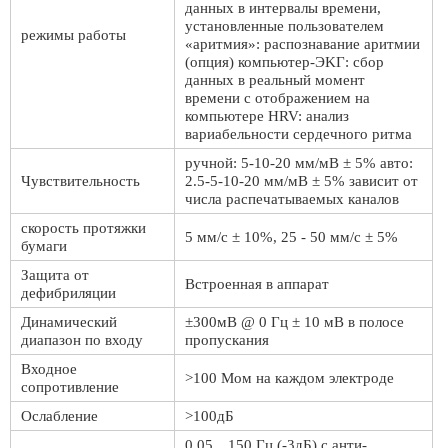
данных в интервалы времени,
установленные пользователем
режимы работы
«аритмия»: распознавание аритмии
(опция) компьютер-ЭKГ: сбор
данных в реальный момент
времени с отображением на
компьютере HRV: анализ
вариабельности сердечного ритма
ручной: 5-10-20 мм/мВ ± 5% авто:
Чувствительность
2.5-5-10-20 мм/мВ ± 5% зависит от
числа распечатываемых каналов
скорость протяжки
5 мм/с ± 10%, 25 - 50 мм/с ± 5%
бумаги
Защита от
Встроенная в аппарат
дефибриляции
Динамический
±300мВ @ 0 Гц ± 10 мВ в полосе
диапазон по входу
пропускания
Входное
>100 Мом на каждом электроде
сопротивление
Ослабление
>100дБ
0.05…150 Гц (-3дБ) с анти-