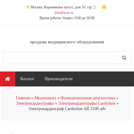
Перейти к основному содержанию
Москва, Коровинское шоссе, дом 10, стр. 2
info@esus.ru
Время работы: будни с 9:00 до 18:00
продажа медицинского оборудования
Поиск
Форма поиска
Главное меню
Каталог
Производители
Главная
Медтехника
Функциональная диагностика
Электрокардиографы
Электрокардиографы Cardioline
Электрокардиограф Cardioline AR 2100 adv