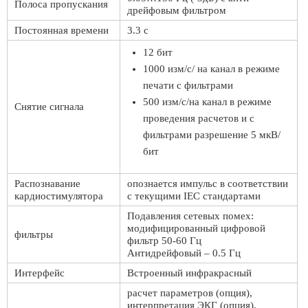
Полоса пропускания
дрейфовым фильтром
Постоянная времени
3.3 с
12 бит
1000 изм/с/ на канал в режиме
печати с фильтрами
500 изм/с/на канал в режиме
Снятие сигнала
проведения расчетов и с
фильтрами разрешение 5 мкВ/
бит
Распознавание
опознается импульс в соответствии
кардиостимулятора
с текущими IEC стандартами
Подавления сетевых помех:
модифицированный цифровой
фильтры
фильтр 50-60 Гц
Антидрейфовый – 0.5 Гц
Интерфейс
Встроенный инфракрасный
расчет параметров (опция),
интерпретация ЭКГ (опция),