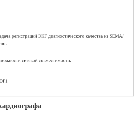
едача регистраций ЭКГ диагностического качества из SEMA/
но.
можности сетевой совместимости.
PDF1
кардиографа