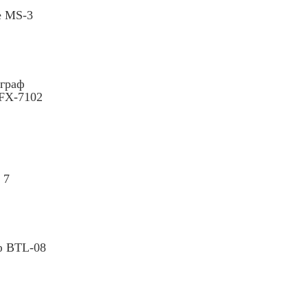
e МS-3
граф
 FX-7102
 7
ф BTL-08