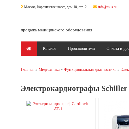
Перейти к основному содержанию
Москва, Коровинское шоссе, дом 10, стр. 2
info@esus.ru
продажа медицинского оборудования
Главное меню
Каталог
Производители
Оплата и до
Главная
Медтехника
Функциональная диагностика
Элек
Вы здесь
Электрокардиографы Schiller