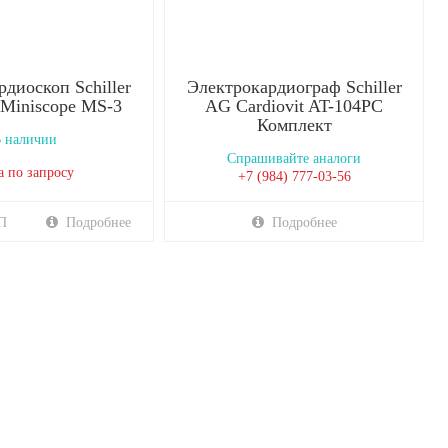
диоскоп Schiller
Электрокардиограф Schiller
 Miniscope МS-3
AG Cardiovit AT-104PC
Комплект
 наличии
Спрашивайте аналоги
а по запросу
+7 (984) 777-03-56
П
Подробнее
Подробнее