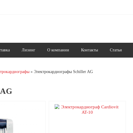
ставка
Лизинг
О компании
Контакты
Статьи
трокардиографы
Электрокардиографы Schiller AG
 AG