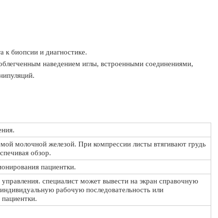
а к биопсии и диагностике.
с облегченным наведением иглы, встроенными соединениями,
нипуляций.
ения.
емой молочной железой. При компрессии листы втягивают грудь
еспечивая обзор.
ионирования пациентки.
и управления. специалист может вывести на экран справочную
 индивидуальную рабочую последовательность или
 пациентки.