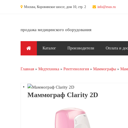
Перейти к основному содержанию
Москва, Коровинское шоссе, дом 10, стр. 2
info@esus.ru
продажа медицинского оборудования
Главное меню
Каталог
Производители
Оплата и до
Главная
Медтехника
Рентгенология
Маммографы
Мам
Маммограф Clarity 2D