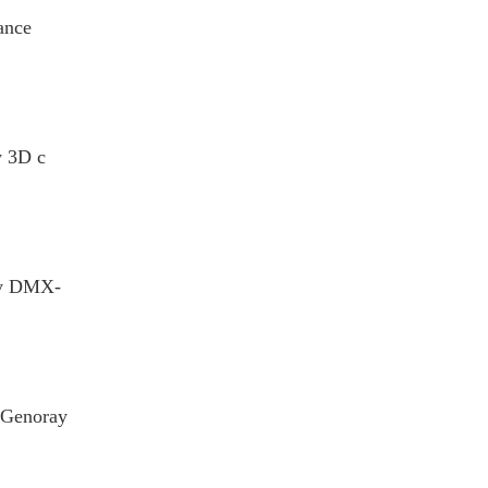
ance
 3D с
y DMX-
Genoray