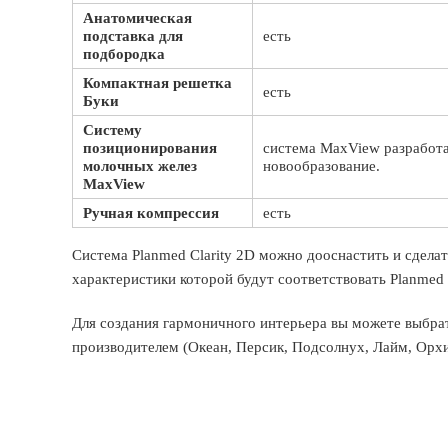
Анатомическая
подставка для
есть
подбородка
Компактная решетка
есть
Буки
Систему
позиционирования
система MaxView разработ
молочных желез
новообразование.
MaxView
Ручная компрессия
есть
Система Planmed Clarity 2D можно дооснастить и сдела
характеристики которой будут соответствовать Planmed C
Для создания гармоничного интерьера вы можете выбрат
производителем (Океан, Персик, Подсолнух, Лайм, Орхи