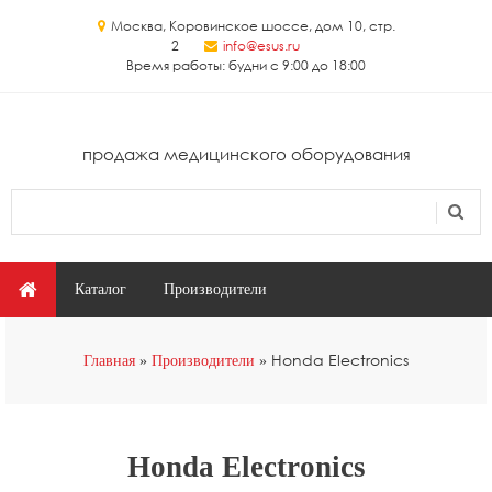
Перейти к основному содержанию
Москва, Коровинское шоссе, дом 10, стр.
2
info@esus.ru
Время работы: будни с 9:00 до 18:00
продажа медицинского оборудования
Поиск
Форма поиска
Главное меню
Каталог
Производители
Вы здесь
Honda Electronics
Главная
Производители
Honda Electronics