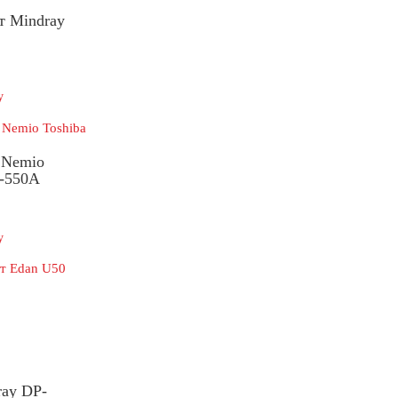
т Mindray
у
 Nemio
A-550A
у
ray DP-