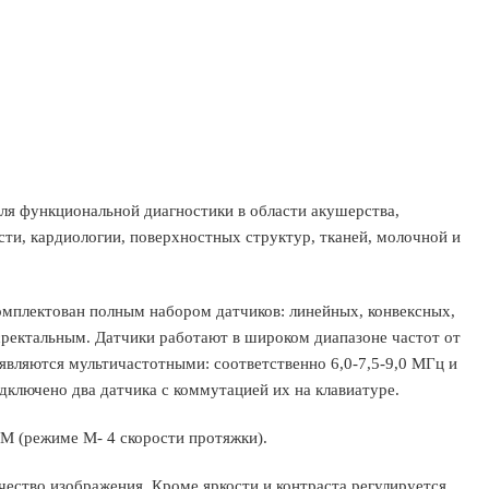
ля функциональной диагностики в области акушерства,
сти, кардиологии, поверхностных структур, тканей, молочной и
мплектован полным набором датчиков: линейных, конвексных,
сректальным. Датчики работают в широком диапазоне частот от
являются мультичастотными: соответственно 6,0-7,5-9,0 МГц и
дключено два датчика с коммутацией их на клавиатуре.
/M (режиме М- 4 скорости протяжки).
ество изображения. Кроме яркости и контраста регулируется