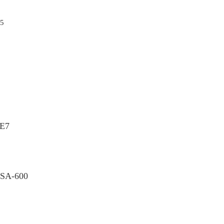
95
TE7
 SA-600