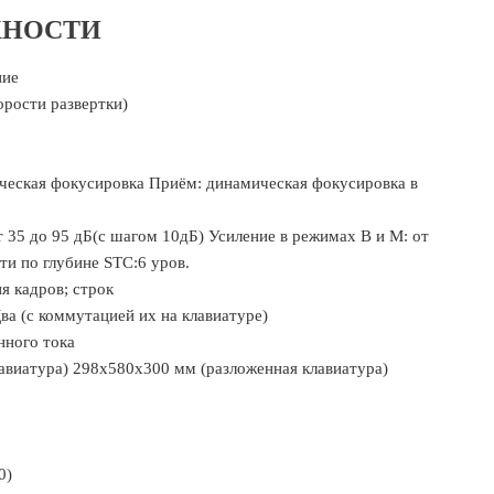
ЖНОСТИ
ние
орости развертки)
ческая фокусировка Приём: динамическая фокусировка в
 35 до 95 дБ(с шагом 10дБ) Усиление в режимах В и М: от
и по глубине STC:6 уров.
я кадров; строк
а (с коммутацией их на клавиатуре)
нного тока
виатура) 298х580х300 мм (разложенная клавиатура)
0)