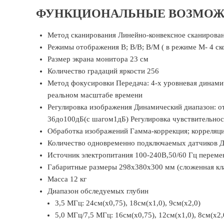
ФУНКЦИОНАЛЬНЫЕ ВОЗМО
Метод сканирования Линейно-конвексное сканирова
Режимы отображения B; B/B; B/M ( в режиме М- 4 ск
Размер экрана монитора 23 см
Количество градаций яркости 256
Метод фокусировки Передача: 4-х уровневая динами
реальном масштабе времени
Регулировка изображения Динамический диапазон: от
36до100дБ(с шагом1дБ) Регулировка чувствительност
Обработка изображений Гамма-коррекция; корреляци
Количество одновременно подключаемых датчиков Дв
Источник электропитания 100-240В,50/60 Гц переме
Габаритные размеры 298х380х300 мм (сложенная кла
Масса 12 кг
Диапазон обследуемых глубин
3,5 МГц: 24см(х0,75), 18cм(х1,0), 9см(х2,0)
5,0 МГц/7,5 МГц: 16см(х0,75), 12см(х1,0), 8см(х2,