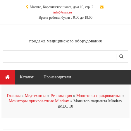
Перейти к основному содержанию
Москва, Коровинское шоссе, дом 10, стр. 2
info@esus.ru
Время работы: будни с 9:00 до 18:00
продажа медицинского оборудования
Поиск
Форма поиска
Главное меню
Каталог
Производители
Главная
Медтехника
Реанимация
Мониторы прикроватные
Мониторы прикроватные Mindray
Монитор пациента Mindray
iMEC 10