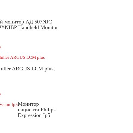
й монитор АД 507NJC
f™NIBP Handheld Monitor
у
hiller ARGUS LCM plus,
у
Монитор
пациента Philips
Expression Ip5