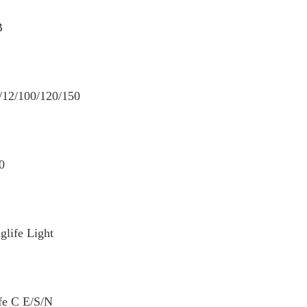
B
/12/100/120/150
0
life Light
fe C E/S/N