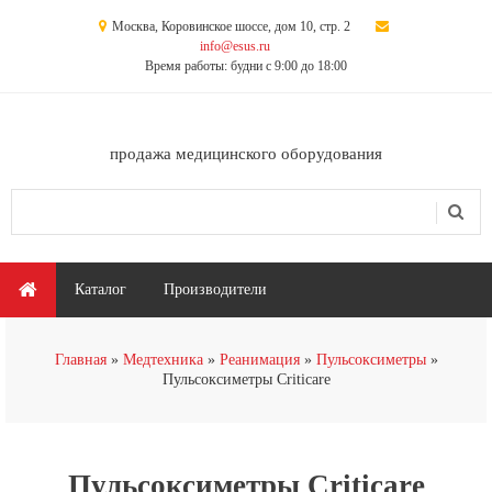
Перейти к основному содержанию
Москва, Коровинское шоссе, дом 10, стр. 2
info@esus.ru
Время работы: будни с 9:00 до 18:00
продажа медицинского оборудования
Поиск
Форма поиска
Главное меню
Каталог
Производители
Вы здесь
Главная
Медтехника
Реанимация
Пульсоксиметры
Пульсоксиметры Criticare
Пульсоксиметры Criticare