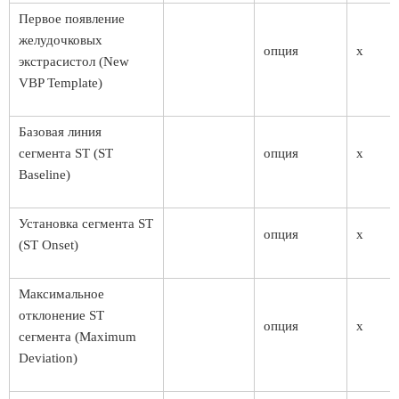
Первое появление
желудочковых
опция
x
экстрасистол (New
VBP Template)
Базовая линия
сегмента ST (ST
опция
x
Baseline)
Установка сегмента ST
опция
x
(ST Onset)
Максимальное
отклонение ST
опция
x
сегмента (Maximum
Deviation)