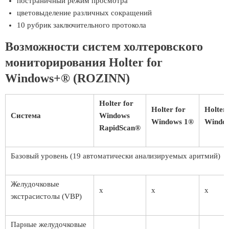
постраничный режим просмотра
цветовыделение различных сокращений
10 рубрик заключительного протокола
Возможности систем холтеровского
мониторирования Holter for
Windows+® (ROZINN)
Holter for
Holter for
Holter 
Система
Windows
Windows 1®
Windo
RapidScan®
Базовый уровень (19 автоматически анализируемых аритмий)
Желудочковые
x
x
x
экстрасистолы (VBP)
Парные желудочковые