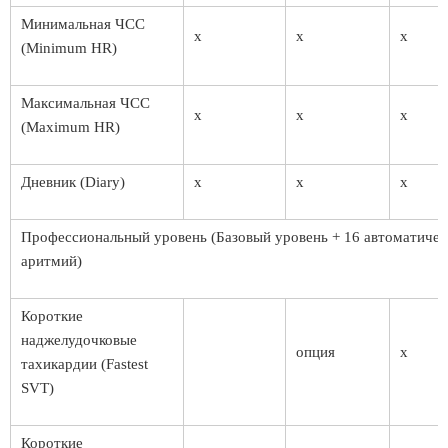
Минимальная ЧСС
x
x
x
(Minimum HR)
Максимальная ЧСС
x
x
x
(Maximum HR)
Дневник (Diary)
x
x
x
Профессиональный уровень (Базовый уровень + 16 автоматиче
аритмий)
Короткие
наджелудочковые
опция
x
тахикардии (Fastest
SVT)
Короткие