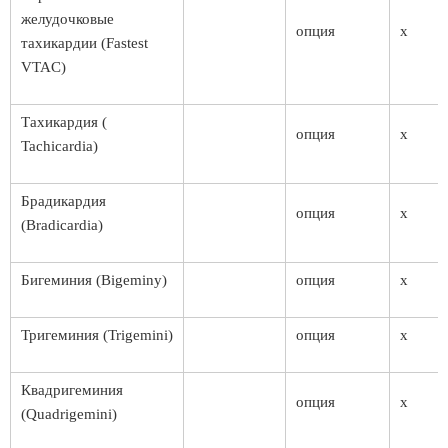
желудочковые
опция
x
тахикардии (Fastest
VTAC)
Тахикардия (
опция
x
Tachicardia)
Брадикардия
опция
x
(Bradicardia)
Бигеминия (Bigeminy)
опция
x
Тригеминия (Trigemini)
опция
x
Квадригеминия
опция
x
(Quadrigemini)