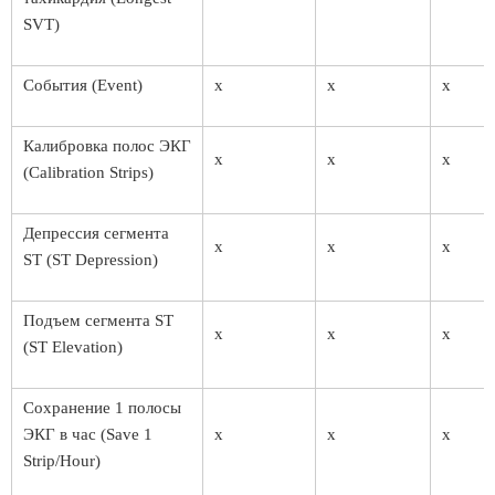
SVT)
События (Event)
x
x
x
Калибровка полос ЭКГ
x
x
x
(Calibration Strips)
Депрессия сегмента
x
x
x
ST (ST Depression)
Подъем сегмента ST
x
x
x
(ST Elevation)
Сохранение 1 полосы
ЭКГ в час (Save 1
x
x
x
Strip/Hour)