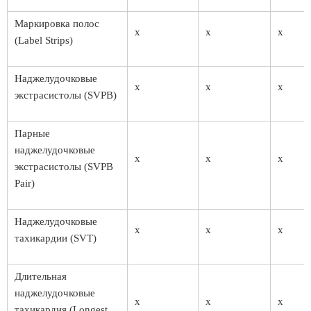
Маркировка полос
x
x
x
(Label Strips)
Наджелудочковые
x
x
x
экстрасистолы (SVPB)
Парные
наджелудочковые
x
x
x
экстрасистолы (SVPB
Pair)
Наджелудочковые
x
x
x
тахикардии (SVT)
Длительная
наджелудочковые
x
x
x
тахикардия (Longest