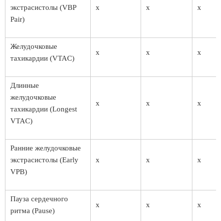
экстрасистолы (VBP
x
x
x
Pair)
Желудочковые
x
x
x
тахикардии (VTAC)
Длинные
желудочковые
x
x
x
тахикардии (Longest
VTAC)
Ранние желудочковые
экстрасистолы (Early
x
x
x
VPB)
Пауза сердечного
x
x
x
ритма (Pause)