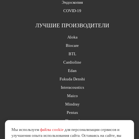
Эндоскопия
COVID-19
ЛУЧШИЕ ПРОИЗВОДИТЕЛИ
Aloka
Biocare
BTL
Cardioline
Edan
Fukuda Denshi
Interacoustics
Maico
Mindray
Pentax
Planmed
Мы используем
файлы cookie
для персонализации сервисов и
улучшения опыта использования сайта. Оставаясь на сайте, вы