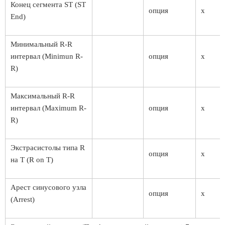
Конец сегмента ST (ST
опция
x
End)
Минимальный R-R
интервал (Minimun R-
опция
x
R)
Максимальный R-R
интервал (Maximum R-
опция
x
R)
Экстрасистолы типа R
опция
x
на T (R on T)
Арест синусового узла
опция
x
(Arrest)