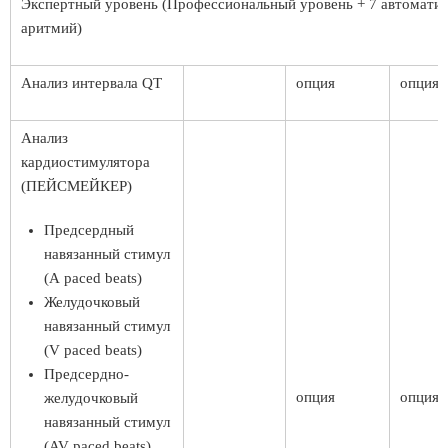
Экспертный уровень (Профессиональный уровень + 7 автомати
аритмий)
Анализ интервала QT
опция
опция
Анализ
кардиостимулятора
(ПЕЙСМЕЙКЕР)
Предсердный
навязанный стимул
(А paced beats)
Желудочковый
навязанный стимул
(V paced beats)
Предсердно-
опция
опция
желудочковый
навязанный стимул
(AV paced beats)