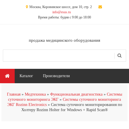
Перейти к основному содержанию
Москва, Коровинское шоссе, дом 10, стр. 2
info@esus.ru
Время работы: будни с 9:00 до 18:00
продажа медицинского оборудования
Поиск
Форма поиска
Главное меню
Каталог
Производители
Главная
Медтехника
Функциональная диагностика
Системы
суточного мониторинга ЭКГ
Системы суточного мониторинга
ЭКГ Rozinn Electronics
Система суточного мониторирования по
Холтеру Rozinn Holter for Windows + Rapid Scan®