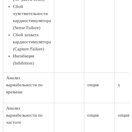
Сбой
чувствительности
кардиостимулятора
(Sense Failure)
Сбой захвата
кардиостимулятора
(Capture Failure)
Ингибиция
(Inhibition)
Анализ
вариабельности по
опция
x
времени
Анализ
вариабельности по
опция
опция
частоте