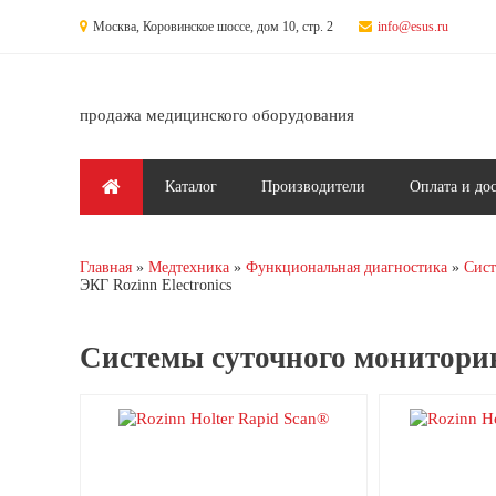
Перейти к основному содержанию
Москва, Коровинское шоссе, дом 10, стр. 2
info@esus.ru
продажа медицинского оборудования
Главное меню
Каталог
Производители
Оплата и до
Главная
Медтехника
Функциональная диагностика
Сист
Вы здесь
ЭКГ Rozinn Electronics
Системы суточного мониторин