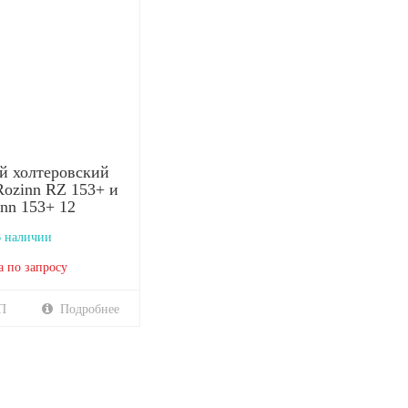
й холтеровский
Rozinn RZ 153+ и
nn 153+ 12
 наличии
а по запросу
П
Подробнее